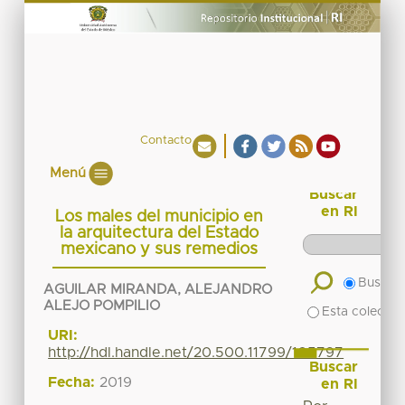
Contacto
Menú
Buscar
en RI
Los males del municipio en
la arquitectura del Estado
mexicano y sus remedios
Buscar 
AGUILAR MIRANDA, ALEJANDRO
ALEJO POMPILIO
Esta colecció
URI:
http://hdl.handle.net/20.500.11799/105797
Buscar
Fecha:
2019
en RI