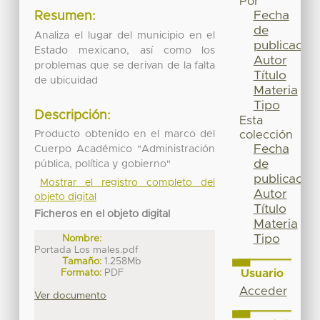
Por
Fecha
Resumen:
de
Analiza el lugar del municipio en el
publicación
Estado mexicano, así como los
Autor
problemas que se derivan de la falta
Título
de ubicuidad
Materia
Tipo
Descripción:
Esta
colección
Producto obtenido en el marco del
Fecha
Cuerpo Académico "Administración
de
pública, política y gobierno"
publicación
Mostrar el registro completo del
Autor
objeto digital
Título
Ficheros en el objeto digital
Materia
Tipo
Nombre:
Portada Los males.pdf
Tamaño:
1.258Mb
Usuario
Formato:
PDF
Acceder
Ver documento