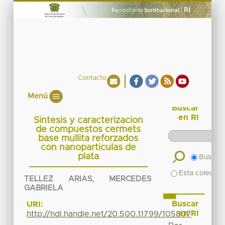
Contacto
Menú
Buscar
en RI
Sintesis y caracterizacion
de compuestos cermets
base mullita reforzados
con nanoparticulas de
plata
Buscar 
Esta colecció
TELLEZ ARIAS, MERCEDES
GABRIELA
Buscar
URI:
en RI
http://hdl.handle.net/20.500.11799/105807