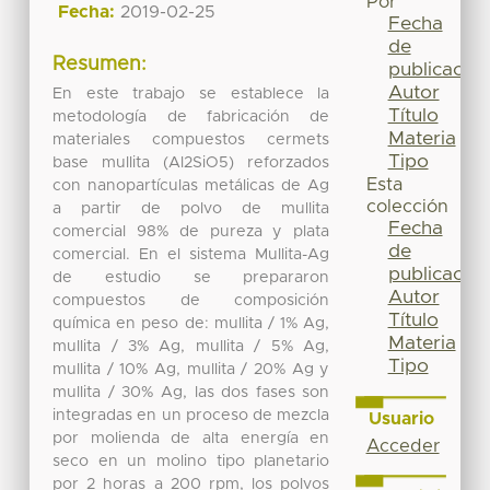
Por
Fecha:
2019-02-25
Fecha
de
Resumen:
publicación
Autor
En este trabajo se establece la
Título
metodología de fabricación de
Materia
materiales compuestos cermets
Tipo
base mullita (Al2SiO5) reforzados
Esta
con nanopartículas metálicas de Ag
colección
a partir de polvo de mullita
Fecha
comercial 98% de pureza y plata
de
comercial. En el sistema Mullita-Ag
publicación
de estudio se prepararon
Autor
compuestos de composición
Título
química en peso de: mullita / 1% Ag,
Materia
mullita / 3% Ag, mullita / 5% Ag,
Tipo
mullita / 10% Ag, mullita / 20% Ag y
mullita / 30% Ag, las dos fases son
integradas en un proceso de mezcla
Usuario
por molienda de alta energía en
Acceder
seco en un molino tipo planetario
por 2 horas a 200 rpm, los polvos