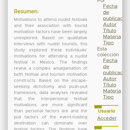
Por
Fecha
Resumen:
de
publicación
Motivations to attend nudist festivals
Autor
and their association with tourist
Título
motivation factors have been largely
Materia
unexplored. Based on qualitative
Tipo
interviews with nudist tourists, this
Esta
study explored these individuals’
colección
motivations for attending a nudist
Fecha
festival in Mexico. The findings
de
reveal a complex amalgamation of
publicación
both festival and tourism motivation
Autor
constructs. Based on the escape-
Título
seeking dichotomy and push-pull
Materia
framework, data analyses revealed
Tipo
that the interpersonal festival
motivations are more significant
Usuario
than personal factors are and the
pull factors of the event-hosting
Acceder
destination can dominate over
festival factors. The findings have