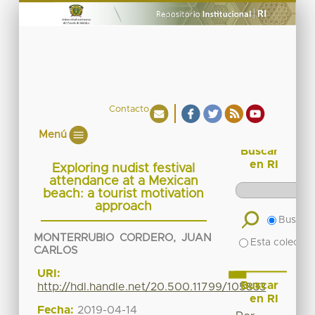
Contacto
Menú
Buscar
en RI
Exploring nudist festival
attendance at a Mexican
beach: a tourist motivation
approach
Buscar 
MONTERRUBIO CORDERO, JUAN
Esta colecció
CARLOS
URI:
Buscar
http://hdl.handle.net/20.500.11799/105833
en RI
Fecha:
2019-04-14