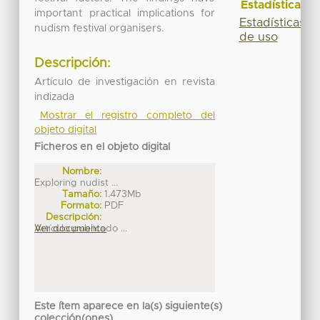
Estadísticas
important practical implications for
Estadísticas
nudism festival organisers.
de uso
Descripción:
Artículo de investigación en revista
indizada
Mostrar el registro completo del
objeto digital
Ficheros en el objeto digital
Nombre:
Exploring nudist ...
Tamaño:
1.473Mb
Formato:
PDF
Descripción:
Artículo publicado ...
Ver documento
Este ítem aparece en la(s) siguiente(s)
colección(ones)