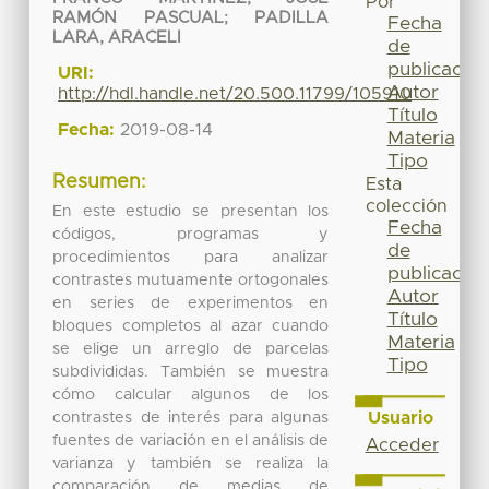
Por
RAMÓN PASCUAL
;
PADILLA
Fecha
LARA, ARACELI
de
publicación
URI:
Autor
http://hdl.handle.net/20.500.11799/105910
Título
Fecha:
2019-08-14
Materia
Tipo
Resumen:
Esta
colección
En este estudio se presentan los
Fecha
códigos, programas y
de
procedimientos para analizar
publicación
contrastes mutuamente ortogonales
Autor
en series de experimentos en
Título
bloques completos al azar cuando
Materia
se elige un arreglo de parcelas
Tipo
subdivididas. También se muestra
cómo calcular algunos de los
Usuario
contrastes de interés para algunas
fuentes de variación en el análisis de
Acceder
varianza y también se realiza la
comparación de medias de