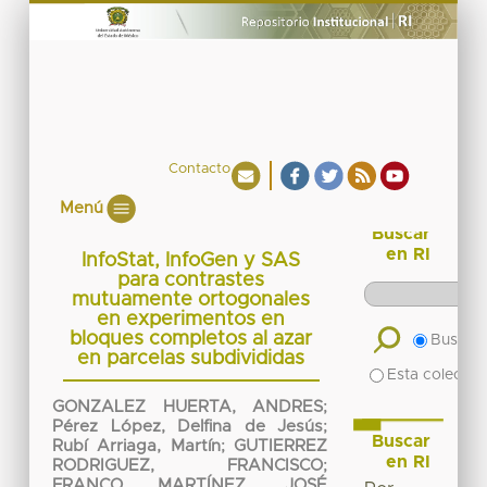
Contacto
Menú
Buscar
en RI
InfoStat, InfoGen y SAS
para contrastes
mutuamente ortogonales
en experimentos en
bloques completos al azar
Buscar 
en parcelas subdivididas
Esta colecció
GONZALEZ HUERTA, ANDRES
;
Pérez López, Delfina de Jesús
;
Buscar
Rubí Arriaga, Martín
;
GUTIERREZ
en RI
RODRIGUEZ, FRANCISCO
;
FRANCO MARTÍNEZ, JOSÉ