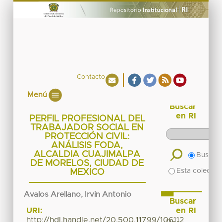
Contacto
Menú
Buscar
en RI
PERFIL PROFESIONAL DEL
TRABAJADOR SOCIAL EN
PROTECCIÓN CIVIL:
ANÁLISIS FODA,
ALCALDIA CUAJIMALPA
Buscar 
DE MORELOS, CIUDAD DE
Esta colecció
MEXICO
Avalos Arellano, Irvin Antonio
Buscar
en RI
URI:
http://hdl.handle.net/20.500.11799/106112