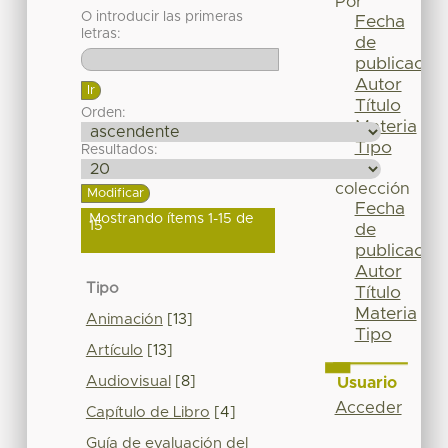
Por
O introducir las primeras
Fecha
letras:
de
publicación
Autor
Título
Orden:
Materia
Tipo
Resultados:
Esta
colección
Fecha
Mostrando ítems 1-15 de
15
de
publicación
Autor
Tipo
Título
Materia
Animación
[13]
Tipo
Artículo
[13]
Audiovisual
[8]
Usuario
Acceder
Capítulo de Libro
[4]
Guía de evaluación del