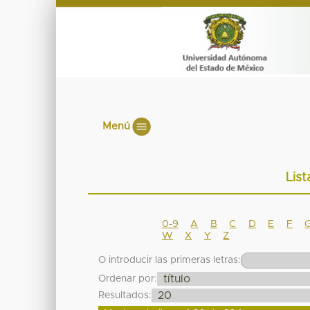
Menú
List
0-9
A
B
C
D
E
F
W
X
Y
Z
O introducir las primeras letras:
Ordenar por:
Resultados: