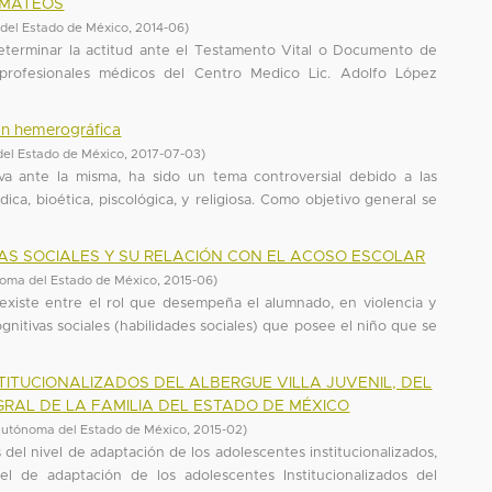
 MATEOS
del Estado de México
,
2014-06
)
eterminar la actitud ante el Testamento Vital o Documento de
profesionales médicos del Centro Medico Lic. Adolfo López
ión hemerográfica
el Estado de México
,
2017-07-03
)
va ante la misma, ha sido un tema controversial debido a las
dica, bioética, piscológica, y religiosa. Como objetivo general se
VAS SOCIALES Y SU RELACIÓN CON EL ACOSO ESCOLAR
oma del Estado de México
,
2015-06
)
e existe entre el rol que desempeña el alumnado, en violencia y
ognitivas sociales (habilidades sociales) que posee el niño que se
ITUCIONALIZADOS DEL ALBERGUE VILLA JUVENIL, DEL
RAL DE LA FAMILIA DEL ESTADO DE MÉXICO
Autónoma del Estado de México
,
2015-02
)
 del nivel de adaptación de los adolescentes institucionalizados,
el de adaptación de los adolescentes Institucionalizados del