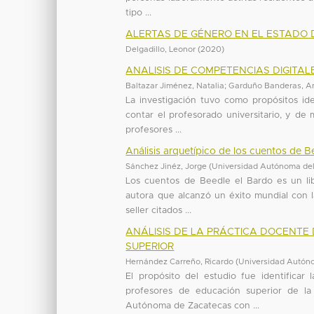
tipo ...
ALERTAS DE GÉNERO EN EL ESTADO 
Delgadillo, Leonor
(
2020
)
ANALISIS DE COMPETENCIAS DIGITA
Baltazar Jiménez, Natalia
;
Garduño Banderas, Am
La investigación tuvo como propósitos ide
contar el profesorado universitario, y de
profesores ...
Análisis arquetípico de los cuentos de B
Sánchez Jinéz, Jorge
(
Universidad Autónoma del
Los cuentos de Beedle el Bardo es un li
autora que alcanzó un éxito mundial con l
seller citados ...
ANÁLISIS DE LA PRÁCTICA DOCENTE
SUPERIOR
Hernández Carreño, Ricardo
(
Universidad Autón
El propósito del estudio fue identificar
profesores de educación superior de l
Autónoma de Zacatecas con ...