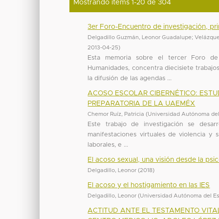
Mostrando ítems 1-20 de 304
3er Foro-Encuentro de investigación, pr
Delgadillo Guzmán, Leonor Guadalupe
;
Velázqu
2013-04-25
)
Esta memoria sobre el tercer Foro de
Humanidades, concentra diecisiete trabajos
la difusión de las agendas ...
ACOSO ESCOLAR CIBERNÉTICO: ESTU
PREPARATORIA DE LA UAEMÉX
Chemor Ruíz, Patricia
(
Universidad Autónoma del
Este trabajo de investigación se desarr
manifestaciones virtuales de violencia y 
laborales, e ...
El acoso sexual, una visión desde la psi
Delgadillo, Leonor
(
2018
)
El acoso y el hostigamiento en las IES
Delgadillo, Leonor
(
Universidad Autónoma del E
ACTITUD ANTE EL TESTAMENTO VITA