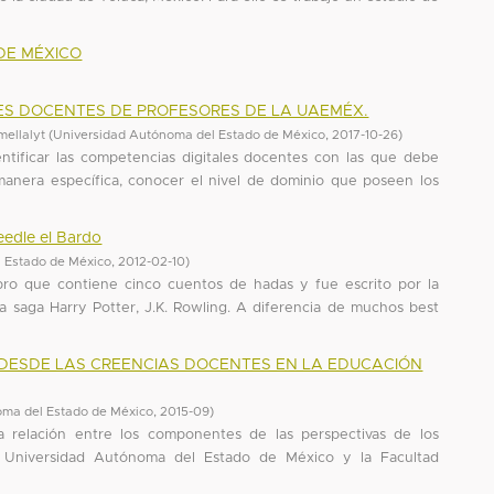
DE MÉXICO
LES DOCENTES DE PROFESORES DE LA UAEMÉX.
ellalyt
(
Universidad Autónoma del Estado de México
,
2017-10-26
)
ntificar las competencias digitales docentes con las que debe
 manera específica, conocer el nivel de dominio que poseen los
eedle el Bardo
 Estado de México
,
2012-02-10
)
bro que contiene cinco cuentos de hadas y fue escrito por la
a saga Harry Potter, J.K. Rowling. A diferencia de muchos best
 DESDE LAS CREENCIAS DOCENTES EN LA EDUCACIÓN
oma del Estado de México
,
2015-09
)
 la relación entre los componentes de las perspectivas de los
a Universidad Autónoma del Estado de México y la Facultad