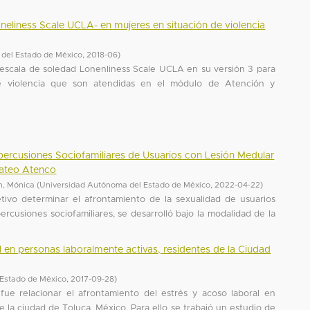
neliness Scale UCLA- en mujeres en situación de violencia
del Estado de México
,
2018-06
)
a escala de soledad Lonenliness Scale UCLA en su versión 3 para
de violencia que son atendidas en el módulo de Atención y
percusiones Sociofamiliares de Usuarios con Lesión Medular
Mateo Atenco
n, Mónica
(
Universidad Autónoma del Estado de México
,
2022-04-22
)
tivo determinar el afrontamiento de la sexualidad de usuarios
rcusiones sociofamiliares, se desarrolló bajo la modalidad de la
l en personas laboralmente activas, residentes de la Ciudad
 Estado de México
,
2017-09-28
)
 fue relacionar el afrontamiento del estrés y acoso laboral en
 la ciudad de Toluca, México. Para ello se trabajó un estudio de