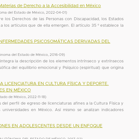
 Materias de Derecho a la Accesibilidad en México
oma del Estado de México
,
2022-04-01
)
re los Derechos de las Personas con Discapacidad, los Estados
los artículos que de ella emergen. El artículo 35 º establece la
 ENFERMEDADES PSICOSOMÁTICAS DERIVADAS DEL
ónoma del Estado de México
,
2016-09
)
, integra la descripción de los elementos intrínseco y extrínsecos
fica del equilibrio emocional y Psíquico (espiritual) que origina
LA LICENCIATURA EN CULTURA FÍSICA Y DEPORTE.
ES EN MÉXICO
tado de México
,
2022-11-18
)
 del perfil de egreso de licenciaturas afines a la Cultura Física y
s universidades en México. Así mismo se analizan indicadores
SIONES EN ADOLESCENTES DESDE UN ENFOQUE