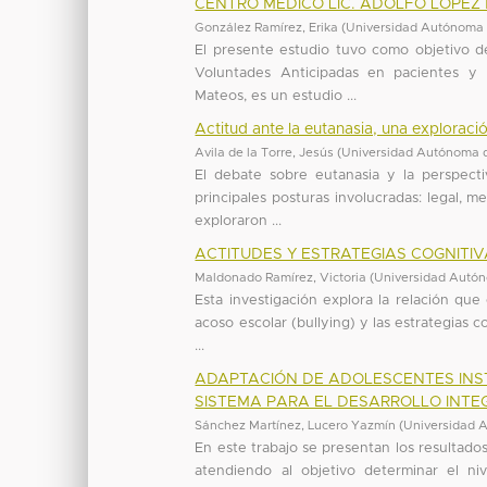
CENTRO MEDICO LIC. ADOLFO LÓPEZ
González Ramírez, Erika
(
Universidad Autónoma 
El presente estudio tuvo como objetivo d
Voluntades Anticipadas en pacientes y 
Mateos, es un estudio ...
Actitud ante la eutanasia, una explorac
Avila de la Torre, Jesús
(
Universidad Autónoma d
El debate sobre eutanasia y la perspecti
principales posturas involucradas: legal, me
exploraron ...
ACTITUDES Y ESTRATEGIAS COGNITI
Maldonado Ramírez, Victoria
(
Universidad Autón
Esta investigación explora la relación qu
acoso escolar (bullying) y las estrategias c
...
ADAPTACIÓN DE ADOLESCENTES INST
SISTEMA PARA EL DESARROLLO INTEG
Sánchez Martínez, Lucero Yazmín
(
Universidad 
En este trabajo se presentan los resultados
atendiendo al objetivo determinar el niv