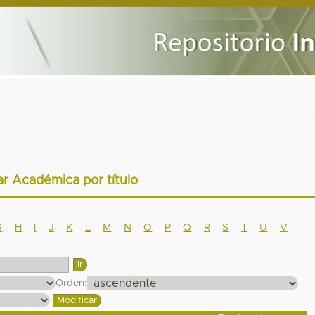
ar Académica por título
G
H
I
J
K
L
M
N
O
P
Q
R
S
T
U
V
Orden: