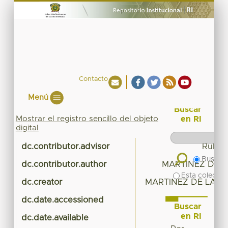
Contacto
Menú
Buscar
Mostrar el registro sencillo del objeto
en RI
digital
dc.contributor.advisor
Rubí A
Buscar 
dc.contributor.author
MARTINEZ DE L
Esta colecció
dc.creator
MARTINEZ DE LA CR
dc.date.accessioned
20
Buscar
en RI
dc.date.available
20