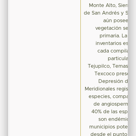
Monte Alto, Sierra 
de San Andrés y Sierr
aún poseen v
vegetación secun
primaria. La sim
inventarios es ba
cada compilació
particular.
Tejupilco, Temascal
Texcoco presenta
Depresión del B
Meridionales registr
especies, comparte
de angiospermas
40% de las especi
son endémicas 
municipios potenci
desde el punto de 