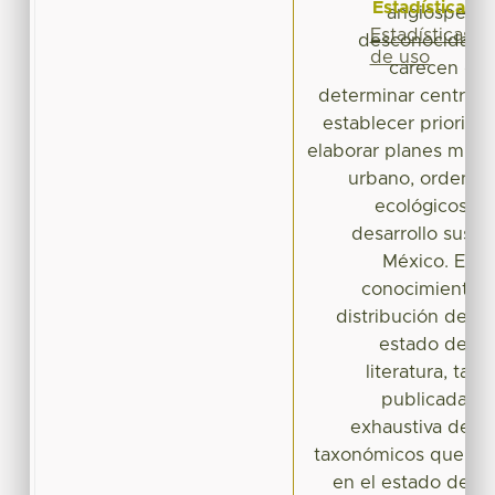
Estadísticas
angiosperma
Estadísticas
desconocidas 
de uso
carecen de r
determinar centros d
establecer priorida
elaborar planes munic
urbano, ordenami
ecológicos, y 
desarrollo suste
México. El ob
conocimiento ac
distribución de la
estado de Mé
literatura, ta
publicada. Se
exhaustiva de do
taxonómicos que re
en el estado de Mé