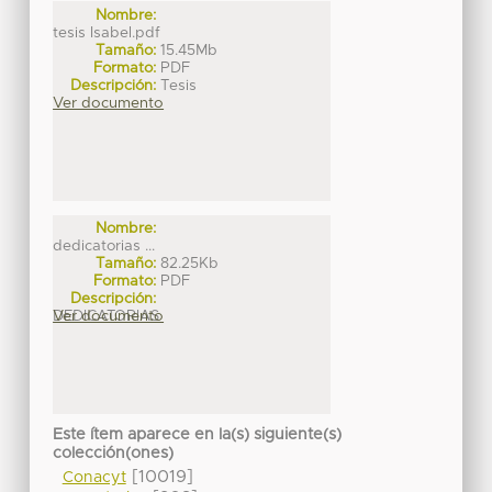
Nombre:
tesis Isabel.pdf
Tamaño:
15.45Mb
Formato:
PDF
Descripción:
Tesis
Ver documento
Nombre:
dedicatorias ...
Tamaño:
82.25Kb
Formato:
PDF
Descripción:
DEDICATORIAS
Ver documento
Este ítem aparece en la(s) siguiente(s)
colección(ones)
[10019]
Conacyt