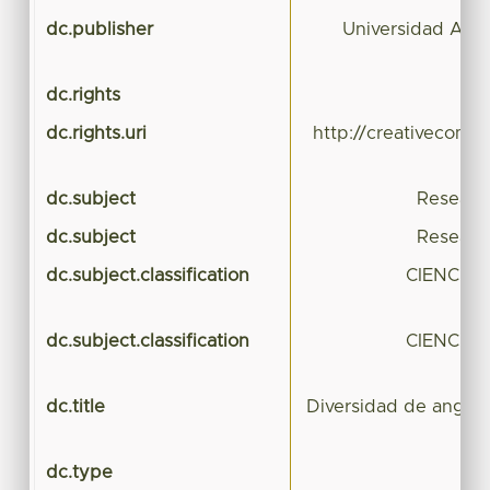
dc.publisher
Universidad Aut
dc.rights
dc.rights.uri
http://creativecomm
dc.subject
Researc
dc.subject
Researc
dc.subject.classification
CIENCIA
dc.subject.classification
CIENCIA
dc.title
Diversidad de angio
dc.type