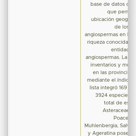
base de datos de l
que permiti
ubicación geográfi
de los in
angiospermas en las pr
riqueza conocida en 
entidad y
angiospermas. La simi
inventarios y mun
en las provincias 
mediante el índice 
lista integró 169 fa
3924 especies. 
total de esp
Asteraceae, 1
Poaceae 
Muhlenbergia, Salvia
y Ageratina poseen 