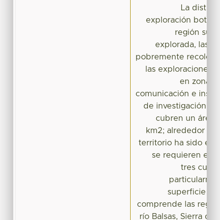
La distrib
exploración botáni
región sur-
explorada, las 
pobremente recolecta
las exploraciones s
en zonas 
comunicación e instit
de investigación. Lo
cubren un área
km2; alrededor de 
territorio ha sido ex
se requieren exp
tres cuart
particularmen
superficie es
comprende las region
río Balsas, Sierra de