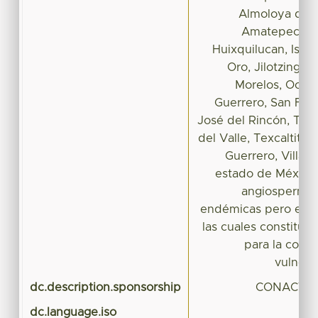
Almoloya de A
Amatepec, Do
Huixquilucan, Isidr
Oro, Jilotzingo, 
Morelos, Ocoy
Guerrero, San Feli
José del Rincón, Tem
del Valle, Texcaltitlán
Guerrero, Villa Vi
estado de México
angiospermas
endémicas pero exclu
las cuales constituye
para la conse
vulnerab
dc.description.sponsorship
CONACYT,
dc.language.iso