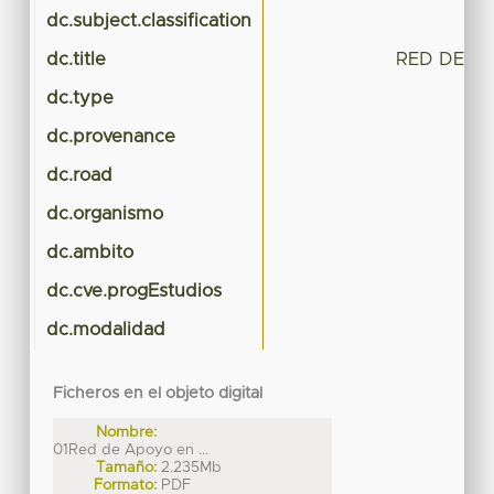
dc.subject.classification
C
dc.title
RED DE A
dc.type
Te
dc.provenance
dc.road
dc.organismo
dc.ambito
dc.cve.progEstudios
dc.modalidad
Ficheros en el objeto digital
Nombre:
01Red de Apoyo en ...
Tamaño:
2.235Mb
Formato:
PDF