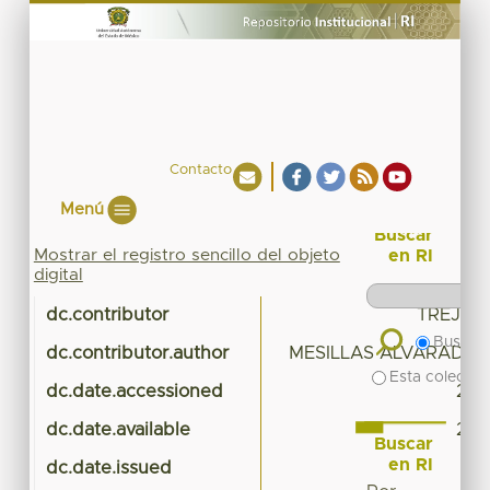
Contacto
Menú
Buscar
Mostrar el registro sencillo del objeto
en RI
digital
dc.contributor
TREJO 
Buscar 
dc.contributor.author
MESILLAS ALVARADO, 
Esta colecció
dc.date.accessioned
202
dc.date.available
202
Buscar
en RI
dc.date.issued