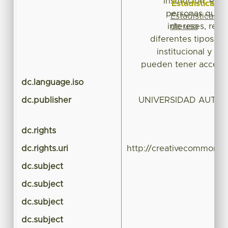
institución, en
Estadísticas
personas que 
Estadísticas
de uso
intereses, rec
diferentes tipos d
institucional y ma
pueden tener acceso 
dc.language.iso
dc.publisher
UNIVERSIDAD AUTÓ
dc.rights
dc.rights.uri
http://creativecommons.o
dc.subject
dc.subject
dc.subject
dc.subject