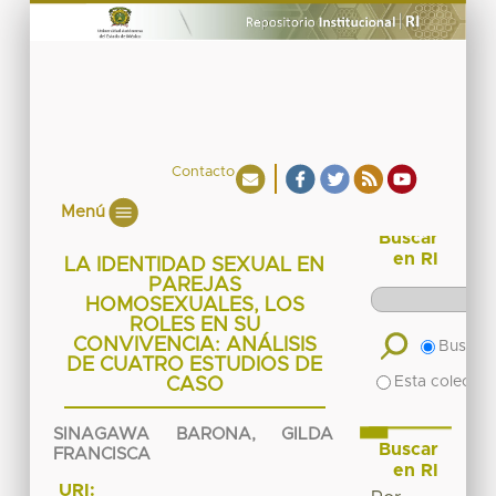
Contacto
Menú
Buscar
en RI
LA IDENTIDAD SEXUAL EN
PAREJAS
HOMOSEXUALES, LOS
ROLES EN SU
CONVIVENCIA: ANÁLISIS
Buscar 
DE CUATRO ESTUDIOS DE
Esta colecció
CASO
SINAGAWA BARONA, GILDA
Buscar
FRANCISCA
en RI
URI: