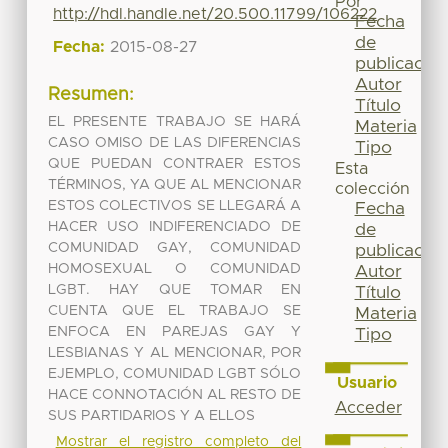
Por
http://hdl.handle.net/20.500.11799/106222
Fecha
de
Fecha:
2015-08-27
publicación
Autor
Resumen:
Título
EL PRESENTE TRABAJO SE HARÁ
Materia
CASO OMISO DE LAS DIFERENCIAS
Tipo
QUE PUEDAN CONTRAER ESTOS
Esta
TÉRMINOS, YA QUE AL MENCIONAR
colección
ESTOS COLECTIVOS SE LLEGARÁ A
Fecha
HACER USO INDIFERENCIADO DE
de
COMUNIDAD GAY, COMUNIDAD
publicación
HOMOSEXUAL O COMUNIDAD
Autor
LGBT. HAY QUE TOMAR EN
Título
CUENTA QUE EL TRABAJO SE
Materia
ENFOCA EN PAREJAS GAY Y
Tipo
LESBIANAS Y AL MENCIONAR, POR
EJEMPLO, COMUNIDAD LGBT SÓLO
Usuario
HACE CONNOTACIÓN AL RESTO DE
Acceder
SUS PARTIDARIOS Y A ELLOS
Mostrar el registro completo del