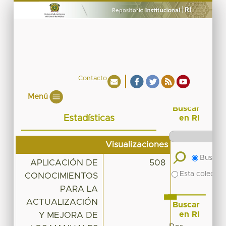
Contacto
Menú
Buscar
Estadísticas
en RI
Visualizaciones
Buscar 
APLICACIÓN DE
508
Esta colecció
CONOCIMIENTOS
PARA LA
ACTUALIZACIÓN
Buscar
en RI
Y MEJORA DE