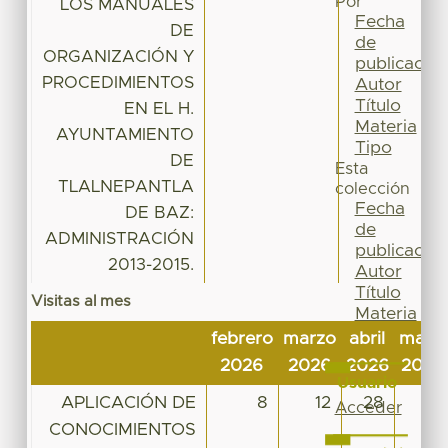
Por
LOS MANUALES
Fecha
DE
de
ORGANIZACIÓN Y
publicación
PROCEDIMIENTOS
Autor
Título
EN EL H.
Materia
AYUNTAMIENTO
Tipo
DE
Esta
TLALNEPANTLA
colección
Fecha
DE BAZ:
de
ADMINISTRACIÓN
publicación
2013-2015.
Autor
Título
Visitas al mes
Materia
Tipo
febrero
marzo
abril
mayo
2026
2026
2026
2026
Usuario
APLICACIÓN DE
8
12
28
27
Acceder
CONOCIMIENTOS