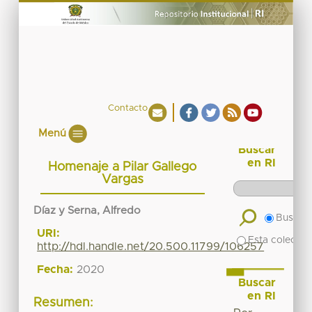
Contacto
Menú
Buscar
en RI
Homenaje a Pilar Gallego
Vargas
Díaz y Serna, Alfredo
Buscar 
URI:
Esta colecció
http://hdl.handle.net/20.500.11799/106257
Fecha:
2020
Buscar
en RI
Resumen: