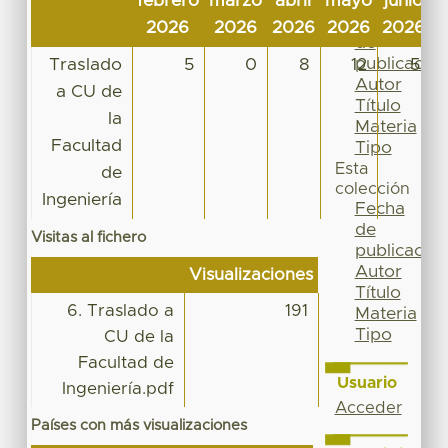
febrero
marzo
abril
mayo
junio
j
Por
Fecha
2026
2026
2026
2026
2026
2
de
publicación
Traslado
5
0
8
12
5
Autor
a CU de
Título
la
Materia
Facultad
Tipo
Esta
de
colección
Ingeniería
Fecha
de
Visitas al fichero
publicación
Autor
Visualizaciones
Título
6. Traslado a
191
Materia
Tipo
CU de la
Facultad de
Usuario
Ingeniería.pdf
Acceder
Países con más visualizaciones