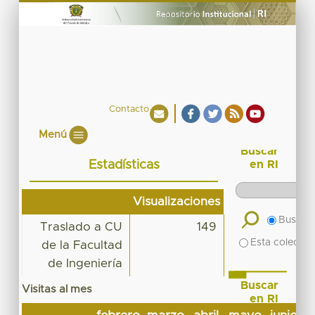
Contacto
Menú
Buscar
Estadísticas
en RI
Visualizaciones
Buscar 
Traslado a CU
149
Esta colecció
de la Facultad
de Ingeniería
Buscar
Visitas al mes
en RI