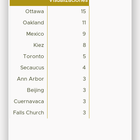
Visualizaciones
Ottawa
15
Oakland
11
Mexico
9
Kiez
8
Toronto
5
Secaucus
4
Ann Arbor
3
Beijing
3
Cuernavaca
3
Falls Church
3