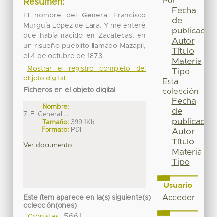
Por
Resumen:
Fecha
El nombre del General Francisco
de
Murguía López de Lara. Y me enteré
publicación
que había nacido en Zacatecas, en
Autor
un risueño pueblito llamado Mazapil,
Título
el 4 de octubre de 1873.
Materia
Mostrar el registro completo del
Tipo
objeto digital
Esta
Ficheros en el objeto digital
colección
Fecha
Nombre:
de
7. El General ...
publicación
Tamaño:
399.1Kb
Formato:
PDF
Autor
Título
Ver documento
Materia
Tipo
Usuario
Acceder
Este ítem aparece en la(s) siguiente(s)
colección(ones)
[566]
Cronistas