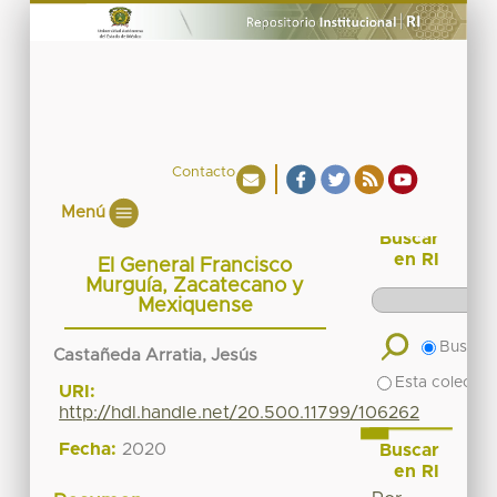
Contacto
Menú
Buscar
en RI
El General Francisco
Murguía, Zacatecano y
Mexiquense
Buscar 
Castañeda Arratia, Jesús
Esta colecció
URI:
http://hdl.handle.net/20.500.11799/106262
Fecha:
2020
Buscar
en RI