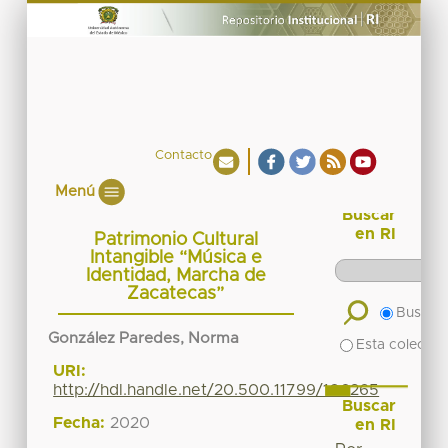
Contacto
Menú
Buscar
en RI
Patrimonio Cultural
Intangible “Música e
Identidad, Marcha de
Zacatecas”
Buscar 
González Paredes, Norma
Esta colecció
URI:
http://hdl.handle.net/20.500.11799/106265
Buscar
Fecha:
2020
en RI