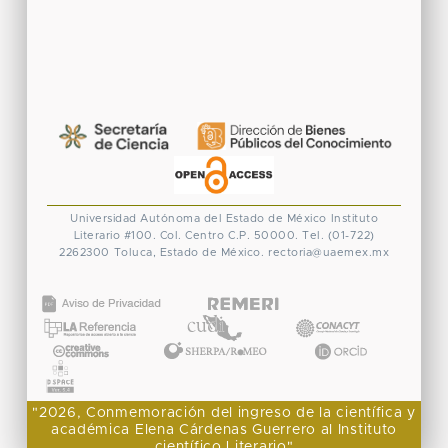
Universidad Autónoma del Estado de México
Instituto
Literario #100. Col. Centro
C.P. 50000. Tel. (01-722)
2262300
Toluca, Estado de México.
rectoria@uaemex.mx
CONACYT
"2026, Conmemoración del ingreso de la científica y
académica Elena Cárdenas Guerrero al Instituto
científico Literario"