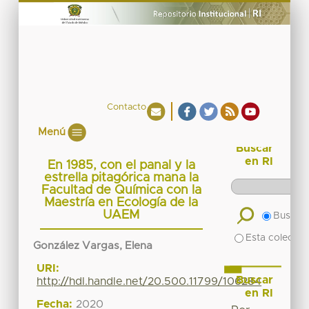
Contacto
Menú
Buscar
en RI
En 1985, con el panal y la
estrella pitagórica mana la
Facultad de Química con la
Maestría en Ecología de la
UAEM
Buscar 
Esta colecció
González Vargas, Elena
URI:
Buscar
http://hdl.handle.net/20.500.11799/106284
en RI
Fecha:
2020