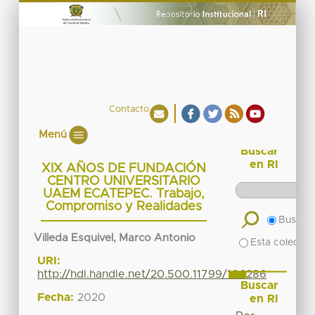
Contacto
Menú
Buscar
en RI
XIX AÑOS DE FUNDACIÓN
CENTRO UNIVERSITARIO
UAEM ECATEPEC. Trabajo,
Compromiso y Realidades
Buscar 
Villeda Esquivel, Marco Antonio
Esta colecció
URI:
http://hdl.handle.net/20.500.11799/106286
Buscar
Fecha:
2020
en RI