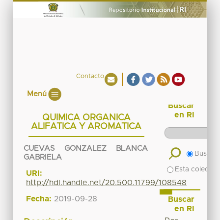
Contacto
Menú
Buscar
en RI
QUIMICA ORGANICA
ALIFATICA Y AROMATICA
CUEVAS GONZALEZ BLANCA
Buscar 
GABRIELA
Esta colecció
URI:
http://hdl.handle.net/20.500.11799/108548
Fecha:
2019-09-28
Buscar
en RI