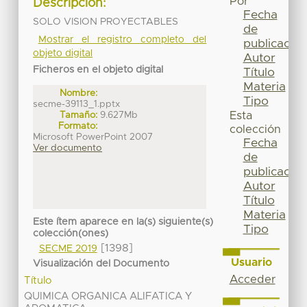
Por
Descripción:
Fecha
SOLO VISION PROYECTABLES
de
Mostrar el registro completo del
publicación
objeto digital
Autor
Ficheros en el objeto digital
Título
Materia
Nombre:
Tipo
secme-39113_1.pptx
Tamaño:
9.627Mb
Esta
Formato:
colección
Microsoft PowerPoint 2007
Fecha
Ver documento
de
publicación
Autor
Título
Materia
Este ítem aparece en la(s) siguiente(s)
Tipo
colección(ones)
[1398]
SECME 2019
Usuario
Visualización del Documento
Acceder
Título
QUIMICA ORGANICA ALIFATICA Y