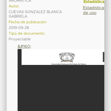
AROMATICA
Estadísticas
Autor
Estadísticas
CUEVAS GONZALEZ BLANCA
de uso
GABRIELA
Fecha de publicación
2019-09-28
Tipo de documento
Proyectable
&#160;