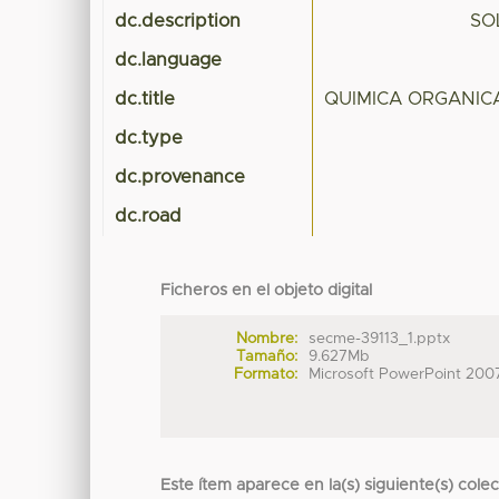
dc.description
SO
dc.language
dc.title
QUIMICA ORGANICA
dc.type
dc.provenance
dc.road
Ficheros en el objeto digital
Nombre:
secme-39113_1.pptx
Tamaño:
9.627Mb
Formato:
Microsoft PowerPoint 200
Este ítem aparece en la(s) siguiente(s) cole