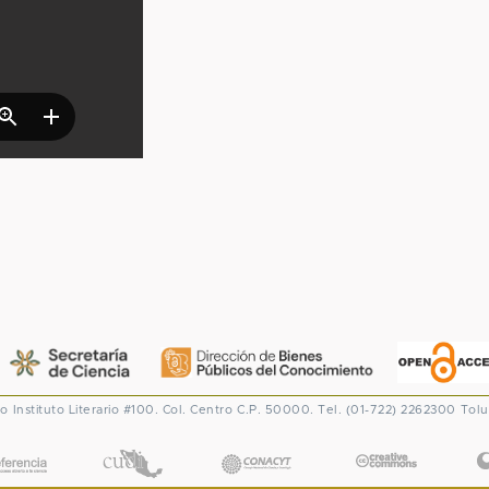
co
Instituto Literario #100. Col. Centro
C.P. 50000. Tel. (01-722) 2262300
Tolu
CONACYT