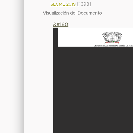
[1398]
SECME 2019
Visualización del Documento
&#160;