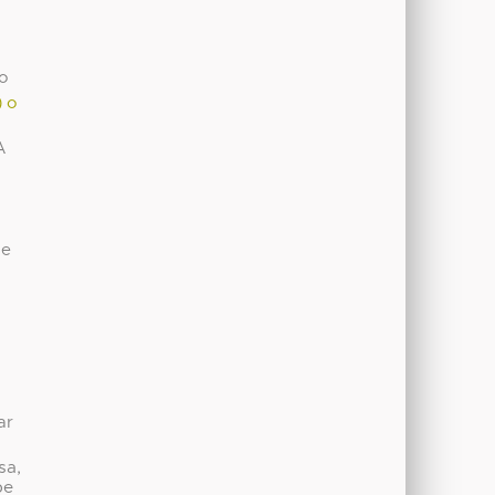
to
) o
A
de
ar
sa,
be