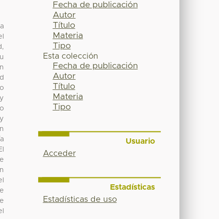
Fecha de publicación
Autor
Título
ma
Materia
el
Tipo
d,
Esta colección
su
Fecha de publicación
en
Autor
ad
Título
yo
Materia
 y
Tipo
to
 y
ón
ía
Usuario
El
Acceder
de
en
el
Estadísticas
ue
Estadísticas de uso
de
el