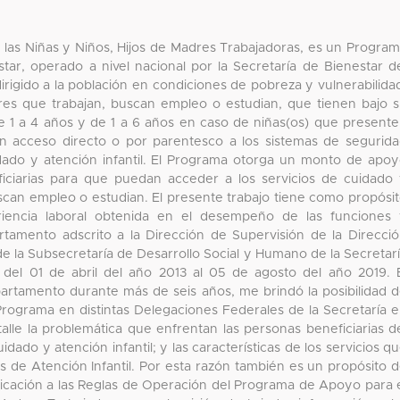
 las Niñas y Niños, Hijos de Madres Trabajadoras, es un Progra
tar, operado a nivel nacional por la Secretaría de Bienestar d
rigido a la población en condiciones de pobreza y vulnerabilida
res que trabajan, buscan empleo o estudian, que tienen bajo 
e 1 a 4 años y de 1 a 6 años en caso de niñas(os) que present
n acceso directo o por parentesco a los sistemas de segurid
uidado y atención infantil. El Programa otorga un monto de apo
iciarias para que puedan acceder a los servicios de cuidado
 buscan empleo o estudian. El presente trabajo tiene como propósi
iencia laboral obtenida en el desempeño de las funciones
tamento adscrito a la Dirección de Supervisión de la Direcci
de la Subsecretaría de Desarrollo Social y Humano de la Secretar
del 01 de abril del año 2013 al 05 de agosto del año 2019. 
tamento durante más de seis años, me brindó la posibilidad 
Programa en distintas Delegaciones Federales de la Secretaría 
alle la problemática que enfrentan las personas beneficiarias d
dado y atención infantil; y las características de los servicios q
os de Atención Infantil. Por esta razón también es un propósito 
ficación a las Reglas de Operación del Programa de Apoyo para 