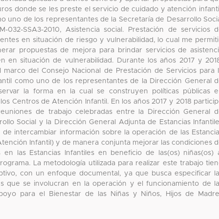
ros donde se les preste el servicio de cuidado y atención infanti
o uno de los representantes de la Secretaría de Desarrollo Soci
-032-SSA3-2010, Asistencia social. Prestación de servicios 
centes en situación de riesgo y vulnerabilidad, lo cual me permit
erar propuestas de mejora para brindar servicios de asistenc
en en situación de vulnerabilidad. Durante los años 2017 y 201
el marco del Consejo Nacional de Prestación de Servicios para 
fantil como uno de los representantes de la Dirección General 
bservar la forma en la cual se construyen políticas públicas 
los Centros de Atención Infantil. En los años 2017 y 2018 partici
euniones de trabajo celebradas entre la Dirección General 
rollo Social y la Dirección General Adjunta de Estancias Infantil
dad de intercambiar información sobre la operación de las Estanci
 Atención Infantil) y de manera conjunta mejorar las condiciones 
 en las Estancias Infantiles en beneficio de las(os) niñas(os) 
rograma. La metodología utilizada para realizar este trabajo tie
ptivo, con un enfoque documental, ya que busca especificar l
yes que se involucran en la operación y el funcionamiento de l
oyo para el Bienestar de las Niñas y Niños, Hijos de Madr