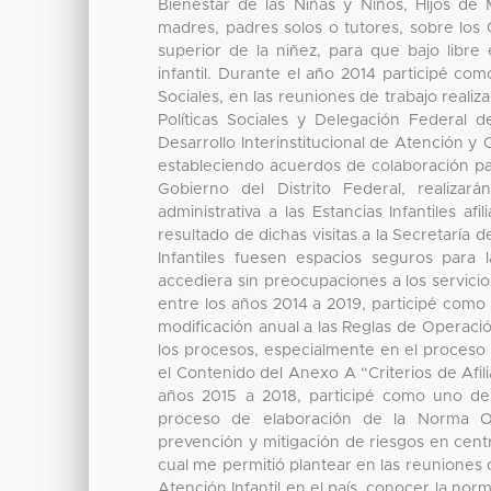
Bienestar de las Niñas y Niños, Hijos de 
madres, padres solos o tutores, sobre los C
superior de la niñez, para que bajo libre
infantil. Durante el año 2014 participé co
Sociales, en las reuniones de trabajo realiz
Políticas Sociales y Delegación Federal 
Desarrollo Interinstitucional de Atención y 
estableciendo acuerdos de colaboración par
Gobierno del Distrito Federal, realizar
administrativa a las Estancias Infantiles af
resultado de dichas visitas a la Secretaría d
Infantiles fuesen espacios seguros para l
accediera sin preocupaciones a los servici
entre los años 2014 a 2019, participé como
modificación anual a las Reglas de Operac
los procesos, especialmente en el proceso d
el Contenido del Anexo A “Criterios de Afi
años 2015 a 2018, participé como uno de 
proceso de elaboración de la Norma Of
prevención y mitigación de riesgos en centro
cual me permitió plantear en las reuniones 
Atención Infantil en el país, conocer la no