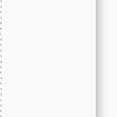
as
és
ón
as
de
de
l,
el
ón
el
as
ma
do
de
os
en
os
el
,
lo
de
ue