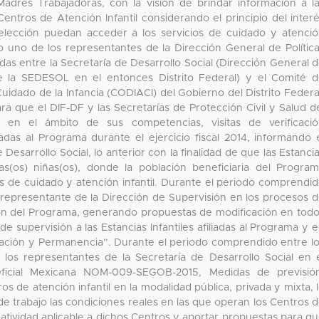
Madres Trabajadoras, con la visión de brindar información a l
entros de Atención Infantil considerando el principio del inter
 elección puedan acceder a los servicios de cuidado y atenci
mo uno de los representantes de la Dirección General de Polític
adas entre la Secretaría de Desarrollo Social (Dirección General 
de la SEDESOL en el entonces Distrito Federal) y el Comité 
Cuidado de la Infancia (CODIACI) del Gobierno del Distrito Federa
a que el DIF-DF y las Secretarías de Protección Civil y Salud d
án en el ámbito de sus competencias, visitas de verificaci
iliadas al Programa durante el ejercicio fiscal 2014, informando 
e Desarrollo Social, lo anterior con la finalidad de que las Estanci
as(os) niñas(os), donde la población beneficiaria del Progra
os de cuidado y atención infantil. Durante el periodo comprendi
 representante de la Dirección de Supervisión en los procesos 
ión del Programa, generando propuestas de modificación en tod
e supervisión a las Estancias Infantiles afiliadas al Programa y 
liación y Permanencia”. Durante el periodo comprendido entre l
los representantes de la Secretaría de Desarrollo Social en 
icial Mexicana NOM-009-SEGOB-2015, Medidas de previsión
s de atención infantil en la modalidad pública, privada y mixta, 
de trabajo las condiciones reales en las que operan los Centros 
rmatividad aplicable a dichos Centros y aportar propuestas para q