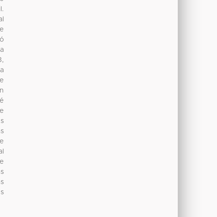
l.
al
de
ió
ia
8,
la
de
en
pé
de
es
as
de
al
ne
as
as
es