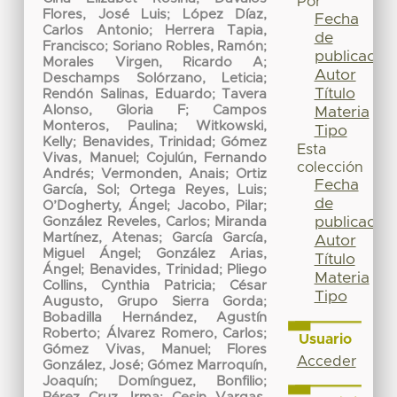
Por
Flores, José Luis
;
López Díaz,
Fecha
Carlos Antonio
;
Herrera Tapia,
de
Francisco
;
Soriano Robles, Ramón
;
publicación
Morales Virgen, Ricardo A
;
Autor
Deschamps Solórzano, Leticia
;
Título
Rendón Salinas, Eduardo
;
Tavera
Alonso, Gloria F
;
Campos
Materia
Monteros, Paulina
;
Witkowski,
Tipo
Kelly
;
Benavides, Trinidad
;
Gómez
Esta
Vivas, Manuel
;
Cojulún, Fernando
colección
Andrés
;
Vermonden, Anais
;
Ortiz
Fecha
García, Sol
;
Ortega Reyes, Luis
;
de
O’Dogherty, Ángel
;
Jacobo, Pilar
;
publicación
González Reveles, Carlos
;
Miranda
Martínez, Atenas
;
García García,
Autor
Miguel Ángel
;
González Arias,
Título
Ángel
;
Benavides, Trinidad
;
Pliego
Materia
Collins, Cynthia Patricia
;
César
Tipo
Augusto, Grupo Sierra Gorda
;
Bobadilla Hernández, Agustín
Roberto
;
Álvarez Romero, Carlos
;
Usuario
Gómez Vivas, Manuel
;
Flores
Acceder
González, José
;
Gómez Marroquín,
Joaquín
;
Domínguez, Bonfilio
;