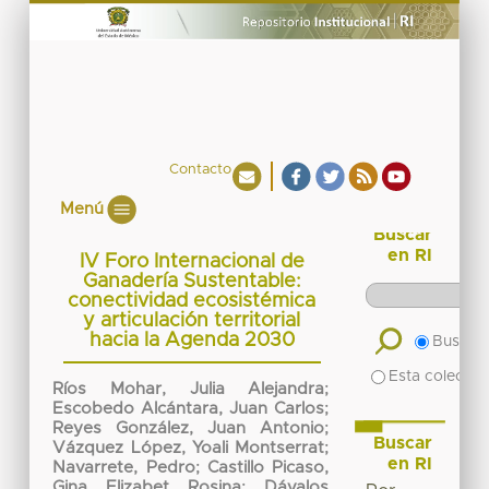
Contacto
Menú
Buscar
en RI
IV Foro Internacional de
Ganadería Sustentable:
conectividad ecosistémica
y articulación territorial
hacia la Agenda 2030
Buscar 
Esta colecció
Ríos Mohar, Julia Alejandra
;
Escobedo Alcántara, Juan Carlos
;
Reyes González, Juan Antonio
;
Buscar
Vázquez López, Yoali Montserrat
;
en RI
Navarrete, Pedro
;
Castillo Picaso,
Gina Elizabet Rosina
;
Dávalos