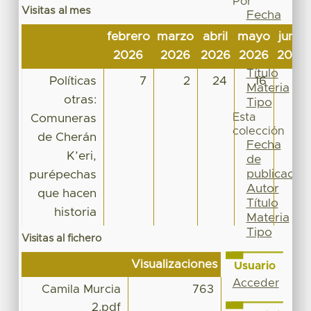
Por
Visitas al mes
Fecha
de
febrero
marzo
abril
mayo
junio
publicación
2026
2026
2026
2026
2026
Autor
Título
Políticas
7
2
24
16
6
Materia
otras:
Tipo
Esta
Comuneras
colección
de Cherán
Fecha
K’eri,
de
publicación
purépechas
Autor
que hacen
Título
historia
Materia
Tipo
Visitas al fichero
Visualizaciones
Usuario
Acceder
Camila Murcia
763
2.pdf