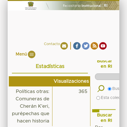
Contacto
Menú
Buscar
Estadísticas
en RI
Visualizaciones
Buscar 
Políticas otras:
365
Esta colecció
Comuneras de
Cherán K’eri,
purépechas que
Buscar
en RI
hacen historia