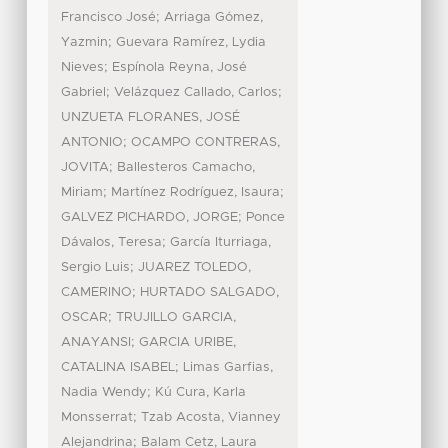
;
Francisco José
Arriaga Gómez,
;
Yazmin
Guevara Ramírez, Lydia
;
Nieves
Espínola Reyna, José
;
;
Gabriel
Velázquez Callado, Carlos
UNZUETA FLORANES, JOSÉ
;
ANTONIO
OCAMPO CONTRERAS,
;
JOVITA
Ballesteros Camacho,
;
;
Miriam
Martínez Rodríguez, Isaura
;
GALVEZ PICHARDO, JORGE
Ponce
;
Dávalos, Teresa
García Iturriaga,
;
Sergio Luis
JUAREZ TOLEDO,
;
CAMERINO
HURTADO SALGADO,
;
OSCAR
TRUJILLO GARCIA,
;
ANAYANSI
GARCIA URIBE,
;
CATALINA ISABEL
Limas Garfias,
;
Nadia Wendy
Kú Cura, Karla
;
Monsserrat
Tzab Acosta, Vianney
;
Alejandrina
Balam Cetz, Laura