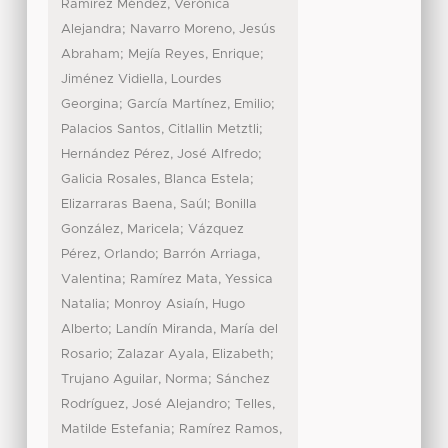
Ramírez Méndez, Verónica
;
Alejandra
Navarro Moreno, Jesús
;
;
Abraham
Mejía Reyes, Enrique
Jiménez Vidiella, Lourdes
;
;
Georgina
García Martínez, Emilio
;
Palacios Santos, Citlallin Metztli
;
Hernández Pérez, José Alfredo
;
Galicia Rosales, Blanca Estela
;
Elizarraras Baena, Saúl
Bonilla
;
González, Maricela
Vázquez
;
Pérez, Orlando
Barrón Arriaga,
;
Valentina
Ramírez Mata, Yessica
;
Natalia
Monroy Asiaín, Hugo
;
Alberto
Landín Miranda, María del
;
;
Rosario
Zalazar Ayala, Elizabeth
;
Trujano Aguilar, Norma
Sánchez
;
Rodríguez, José Alejandro
Telles,
;
Matilde Estefania
Ramírez Ramos,