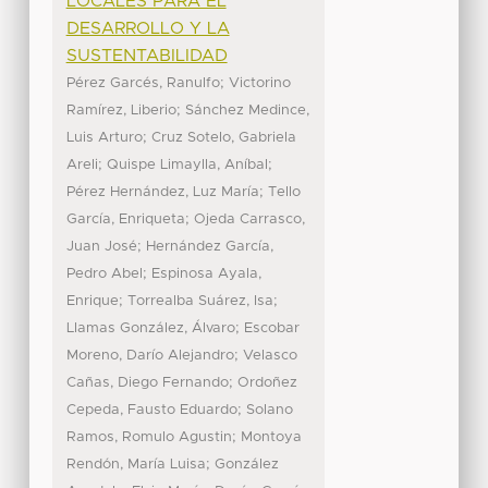
LOCALES PARA EL
DESARROLLO Y LA
SUSTENTABILIDAD
;
Pérez Garcés, Ranulfo
Victorino
;
Ramírez, Liberio
Sánchez Medince,
;
Luis Arturo
Cruz Sotelo, Gabriela
;
;
Areli
Quispe Limaylla, Aníbal
;
Pérez Hernández, Luz María
Tello
;
García, Enriqueta
Ojeda Carrasco,
;
Juan José
Hernández García,
;
Pedro Abel
Espinosa Ayala,
;
;
Enrique
Torrealba Suárez, Isa
;
Llamas González, Álvaro
Escobar
;
Moreno, Darío Alejandro
Velasco
;
Cañas, Diego Fernando
Ordoñez
;
Cepeda, Fausto Eduardo
Solano
;
Ramos, Romulo Agustin
Montoya
;
Rendón, María Luisa
González