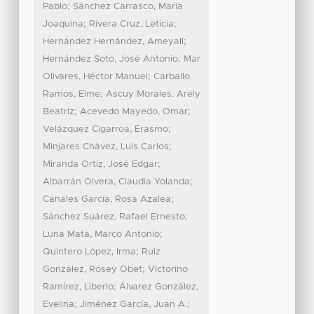
;
Pablo
Sánchez Carrasco, María
;
;
Joaquina
Rivera Cruz, Leticia
;
Hernández Hernández, Ameyali
;
Hernández Soto, José Antonio
Mar
;
Olivares, Héctor Manuel
Carballo
;
Ramos, Elme
Ascuy Morales, Arely
;
;
Beatriz
Acevedo Mayedo, Omar
;
Velázquez Cigarroa, Erasmo
;
Minjares Chávez, Luis Carlos
;
Miranda Ortiz, José Edgar
;
Albarrán Olvera, Claudia Yolanda
;
Canales García, Rosa Azalea
;
Sánchez Suárez, Rafael Ernesto
;
Luna Mata, Marco Antonio
;
Quintero López, Irma
Ruiz
;
González, Rosey Obet
Victorino
;
Ramírez, Liberio
Álvarez González,
;
;
Evelina
Jiménez García, Juan A.