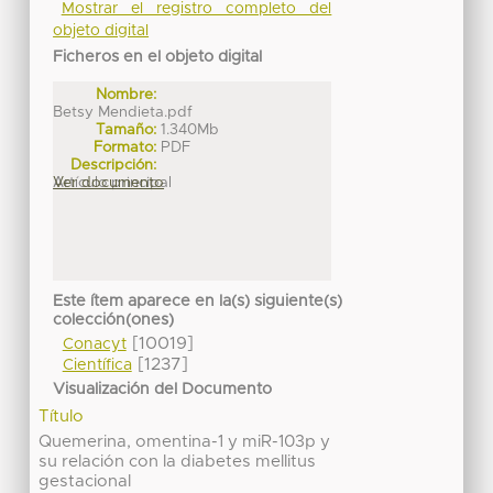
Mostrar el registro completo del
objeto digital
Ficheros en el objeto digital
Nombre:
Betsy Mendieta.pdf
Tamaño:
1.340Mb
Formato:
PDF
Descripción:
Artículo principal
Ver documento
Este ítem aparece en la(s) siguiente(s)
colección(ones)
[10019]
Conacyt
[1237]
Científica
Visualización del Documento
Título
Quemerina, omentina-1 y miR-103p y
su relación con la diabetes mellitus
gestacional