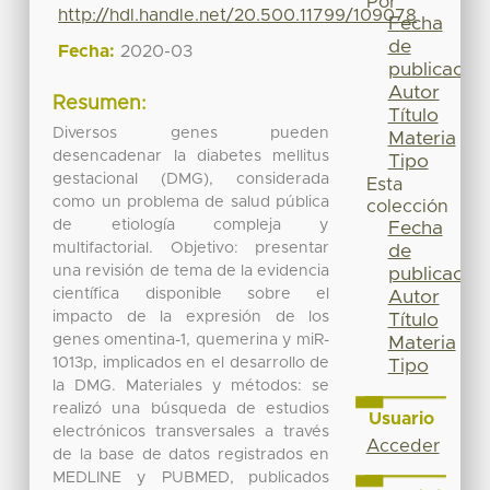
Por
http://hdl.handle.net/20.500.11799/109078
Fecha
de
Fecha:
2020-03
publicación
Autor
Resumen:
Título
Diversos genes pueden
Materia
desencadenar la diabetes mellitus
Tipo
gestacional (DMG), considerada
Esta
como un problema de salud pública
colección
de etiología compleja y
Fecha
multifactorial. Objetivo: presentar
de
una revisión de tema de la evidencia
publicación
científica disponible sobre el
Autor
impacto de la expresión de los
Título
genes omentina-1, quemerina y miR-
Materia
1013p, implicados en el desarrollo de
Tipo
la DMG. Materiales y métodos: se
realizó una búsqueda de estudios
Usuario
electrónicos transversales a través
Acceder
de la base de datos registrados en
MEDLINE y PUBMED, publicados