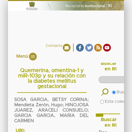
Contacto
Menú
Buscar
en RI
Quemerina, omentina-1 y
miR-103p y su relación con
la diabetes mellitus
gestacional
Buscar 
SOSA GARCIA, BETSY CORINA
;
Esta colecció
Mendieta Zerón, Hugo
;
HINOJOSA
JUAREZ, ARACELI CONSUELO
;
GARCIA GARCIA, MARIA DEL
Buscar
CARMEN
en RI
URI: