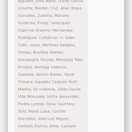
;
Agudelo, Elvia María
Durán García,
;
;
Lissette
Bordón Cruz, Abel
Rojas
;
González, Zuleima
Morales
;
Gutiérrez, Fredy
Velázquez
;
Cigarroa, Erasmo
Hernández
;
Rodríguez, Cuitláhuac V
Sales
;
Colín, Jesús
Martínez Saldaña,
;
Tomas
Bustillos Gómez,
;
Areopagita Yesyka
Mendoza Tello,
;
Enrique
Noriega Valencia,
;
Gabriela
Santos Rodas, Yendi
;
Yomara
Agudelo Cadavid, Ruth
;
;
Marina
Gil Valencia, Julián David
;
Villa Monsalve, Víctor Alexander
;
Padilla Loredo, Silvia
Quintero
;
Soto, María Luisa
Castillo
;
González, José Luis Miguel
;
Carballo Ramos, Elme
Carballo