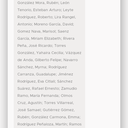
;
González Mora, Rubén
León
;
Tenorio, Esteban Arturo
Leyte
;
Rodríguez, Roberto
Lira Rangel,
;
;
Antonio
Moreno García, David
;
Gomez Nava, Marisol
Saenz
;
García, Miriam Elizabeth
Rivera
;
Peña, José Ricardo
Torres
;
González, Yahaira Cecilia
Vázquez
;
de Anda, Gilberto Felipe
Navarro
;
Sánchez, Myrna
Rodríguez
;
Carranza, Guadalupe
Jiménez
;
Rodríguez, Eva Citlali
Sánchez
;
Suárez, Rafael Ernesto
Zamudio
;
Ramo, María Fernanda
Olmos
;
Cruz, Agustín
Torres Villarreal,
;
José Samael
Gutiérrez Gómez,
;
;
Rubén
González Carmona, Emma
;
Rodríguez Peñaloza, Martín
Ramos