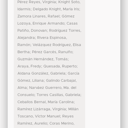
;
Pérez Reyes, Virginia
Knight Soto,
;
;
Idarmis
Delgado Knight, Marla Iris
;
Zamora Linares, Rafael
Gómez
;
Lozoya, Enrique Armando
Casas
;
Patiño, Donovan
Rodríguez Torres,
;
Alejandra
Rivera Espinosa,
;
Ramón
Velázquez Rodríguez, Elisa
;
;
Bertha
Pérez Garcés, Ranulfo
;
Guzmán Hernández, Tomás
;
;
Araya, Fredy
Quesada, Ruperto
;
Aldana González, Gabriela
García
;
Gómez, Liliana
Galindo Carbajal,
;
Alma
Narváez Guerrero, Ma. del
;
;
Consuelo
Torres Casillas, Gabriela
;
Ceballos Bernal, María Carolina
;
Ramírez Lizárraga, Virginia
Millán
;
Toscano, Víctor Manuel
Reyes
;
Ramírez, Aurelio
Coras Merino,