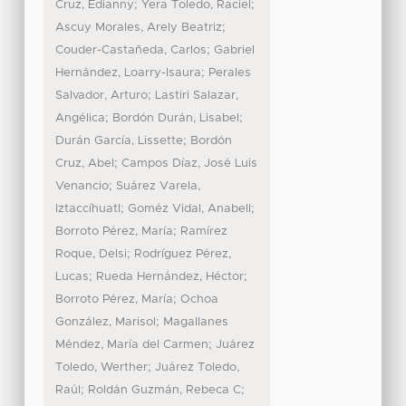
;
;
Cruz, Edianny
Yera Toledo, Raciel
;
Ascuy Morales, Arely Beatriz
;
Couder-Castañeda, Carlos
Gabriel
;
Hernández, Loarry-Isaura
Perales
;
Salvador, Arturo
Lastiri Salazar,
;
;
Angélica
Bordón Durán, Lisabel
;
Durán García, Lissette
Bordón
;
Cruz, Abel
Campos Díaz, José Luis
;
Venancio
Suárez Varela,
;
;
Iztaccíhuatl
Goméz Vidal, Anabell
;
Borroto Pérez, María
Ramírez
;
Roque, Delsi
Rodríguez Pérez,
;
;
Lucas
Rueda Hernández, Héctor
;
Borroto Pérez, María
Ochoa
;
González, Marisol
Magallanes
;
Méndez, María del Carmen
Juárez
;
Toledo, Werther
Juárez Toledo,
;
;
Raúl
Roldán Guzmán, Rebeca C