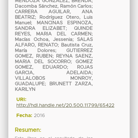
MENDOZA GONZALEZ, BRENDA
;
Dacomba Sánchez, Ramón Carlos
;
CARRERA AGUILAR, ANA
BEATRIZ
;
Rodríguez Otero, Luis
Manuel
;
MANCINAS ESPINOZA,
SANDRA ELIZABET
;
QUINDE
REYES, MARIA DEL CARMEN
;
Macías Ochoa, Jessenia
;
SALAS
ALFARO, RENATO
;
Bautista Cruz,
María Dolores
;
GUTIERREZ
GOMEZ, RUBEN
;
REYNA SAENZ,
MARIA DEL SOCORRO
;
GOMEZ
GOMEZ, EDUARDO
;
ROJAS
GARCIA, ADELAIDA
;
VILLALOBOS MONROY,
GUADALUPE
;
BRUNETT ZARZA,
KARILYN
URI:
http://hdl.handle.net/20.500.11799/65422
Fecha:
2016
Resumen: