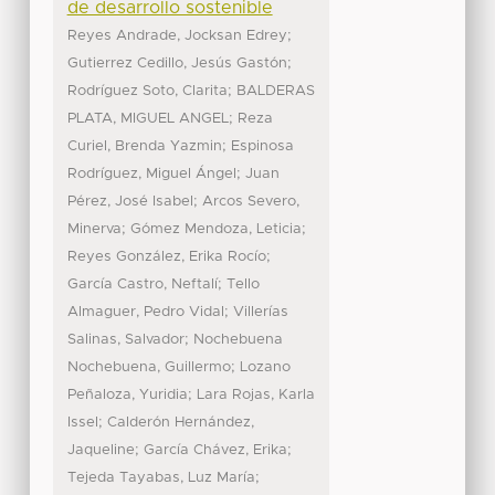
de desarrollo sostenible
;
Reyes Andrade, Jocksan Edrey
;
Gutierrez Cedillo, Jesús Gastón
;
Rodríguez Soto, Clarita
BALDERAS
;
PLATA, MIGUEL ANGEL
Reza
;
Curiel, Brenda Yazmin
Espinosa
;
Rodríguez, Miguel Ángel
Juan
;
Pérez, José Isabel
Arcos Severo,
;
;
Minerva
Gómez Mendoza, Leticia
;
Reyes González, Erika Rocío
;
García Castro, Neftalí
Tello
;
Almaguer, Pedro Vidal
Villerías
;
Salinas, Salvador
Nochebuena
;
Nochebuena, Guillermo
Lozano
;
Peñaloza, Yuridia
Lara Rojas, Karla
;
Issel
Calderón Hernández,
;
;
Jaqueline
García Chávez, Erika
;
Tejeda Tayabas, Luz María