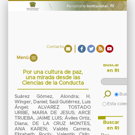
Contacto
Menú
Buscar
en RI
Por una cultura de paz,
una mirada desde las
Ciencias de la Conducta
Buscar 
Suárez Gómez, Alondra
;
H.
Winger, Daniel
;
Saúl Gutiérrez, Luis
Esta colecció
Ángel
;
ALVAREZ TOSTADO
URIBE, MARIA DE JESUS
;
ARCE
TRUEBA, JAIME LUIS
;
Áviles Ortiz,
Buscar
Diana
;
DE LA CRUZ MONTES,
en RI
ANA KAREN
;
Valdés Carrera,
Elizabeth Rocío
;
Valentín Cirilo,