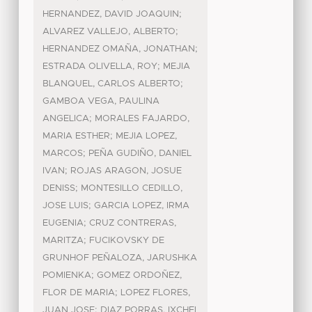
;
HERNANDEZ, DAVID JOAQUIN
;
ALVAREZ VALLEJO, ALBERTO
;
HERNANDEZ OMAÑA, JONATHAN
;
ESTRADA OLIVELLA, ROY
MEJIA
;
BLANQUEL, CARLOS ALBERTO
GAMBOA VEGA, PAULINA
;
ANGELICA
MORALES FAJARDO,
;
MARIA ESTHER
MEJIA LOPEZ,
;
MARCOS
PEÑA GUDIÑO, DANIEL
;
IVAN
ROJAS ARAGON, JOSUE
;
DENISS
MONTESILLO CEDILLO,
;
JOSE LUIS
GARCIA LOPEZ, IRMA
;
EUGENIA
CRUZ CONTRERAS,
;
MARITZA
FUCIKOVSKY DE
GRUNHOF PEÑALOZA, JARUSHKA
;
POMIENKA
GOMEZ ORDOÑEZ,
;
FLOR DE MARIA
LOPEZ FLORES,
;
JUAN JOSE
DIAZ PORRAS, IXCHEL