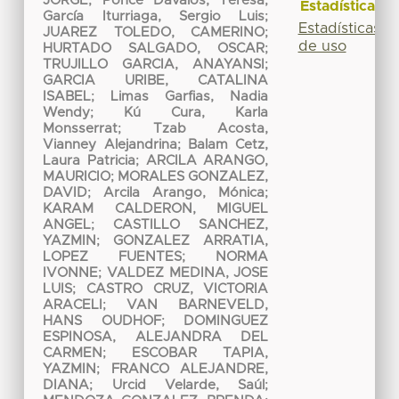
JORGE
;
Ponce Dávalos, Teresa
;
Estadísticas
García Iturriaga, Sergio Luis
;
Estadísticas
JUAREZ TOLEDO, CAMERINO
;
de uso
HURTADO SALGADO, OSCAR
;
TRUJILLO GARCIA, ANAYANSI
;
GARCIA URIBE, CATALINA
ISABEL
;
Limas Garfias, Nadia
Wendy
;
Kú Cura, Karla
Monsserrat
;
Tzab Acosta,
Vianney Alejandrina
;
Balam Cetz,
Laura Patricia
;
ARCILA ARANGO,
MAURICIO
;
MORALES GONZALEZ,
DAVID
;
Arcila Arango, Mónica
;
KARAM CALDERON, MIGUEL
ANGEL
;
CASTILLO SANCHEZ,
YAZMIN
;
GONZALEZ ARRATIA,
LOPEZ FUENTES; NORMA
IVONNE
;
VALDEZ MEDINA, JOSE
LUIS
;
CASTRO CRUZ, VICTORIA
ARACELI
;
VAN BARNEVELD,
HANS OUDHOF
;
DOMINGUEZ
ESPINOSA, ALEJANDRA DEL
CARMEN
;
ESCOBAR TAPIA,
YAZMIN
;
FRANCO ALEJANDRE,
DIANA
;
Urcid Velarde, Saúl
;