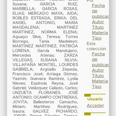
Por
Susana
;
GARCIA RUIZ,
Fecha
MARBELLA
;
GARCIA ROSAS,
de
ELIAS
;
MERCADO MAYA, AIDA
;
publicación
ROBLES ESTRADA, ERIKA
;
DEL
Autor
ANGEL ANTONIO, MARIA
Título
MAGDALENA
;
MARTINEZ
MARTINEZ, NORMA ELENA
;
Materia
Aguayo Silva, Teresa
;
Torres
Tipo
Borrego, Tania Madeleyn
;
Esta
MARTINEZ MARTINEZ, PATRICIA
colección
LORENA
;
García Mandujano,
Fecha
Mercedes Atenas
;
ZARZA
de
VILLEGAS, SUSANA SILVIA
;
publicación
VILLAFAÑA MONTIEL, LOURDES
GABRIELA
;
Argüello Zepeda,
Autor
Francisco José
;
Arriaga Gómez,
Título
Yazmin
;
Guevara Ramírez, Lydia
Materia
Nieves
;
Espínola Reyna, José
Tipo
Gabriel
;
Velázquez Callado, Carlos
;
UNZUETA FLORANES, JOSÉ
ANTONIO
;
OCAMPO CONTRERAS,
Usuario
JOVITA
;
Ballesteros Camacho,
Acceder
Miriam
;
Martínez Rodríguez,
Isaura
;
GALVEZ PICHARDO,