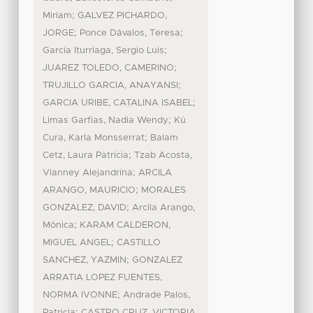
;
Miriam
GALVEZ PICHARDO,
;
;
JORGE
Ponce Dávalos, Teresa
;
García Iturriaga, Sergio Luis
;
JUAREZ TOLEDO, CAMERINO
;
TRUJILLO GARCIA, ANAYANSI
;
GARCIA URIBE, CATALINA ISABEL
;
Limas Garfias, Nadia Wendy
Kú
;
Cura, Karla Monsserrat
Balam
;
Cetz, Laura Patricia
Tzab Acosta,
;
Vianney Alejandrina
ARCILA
;
ARANGO, MAURICIO
MORALES
;
GONZALEZ, DAVID
Arcila Arango,
;
Mónica
KARAM CALDERON,
;
MIGUEL ANGEL
CASTILLO
;
SANCHEZ, YAZMIN
GONZALEZ
ARRATIA LOPEZ FUENTES,
;
NORMA IVONNE
Andrade Palos,
;
Patricia
CASTRO CRUZ, VICTORIA