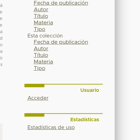
Fecha de publicación
tá
Autor
de
Título
re
Materia
de
Tipo
 a
Esta colección
ad
Fecha de publicación
co
Autor
la
Título
do
Materia
ás
Tipo
Usuario
Acceder
Estadísticas
Estadísticas de uso