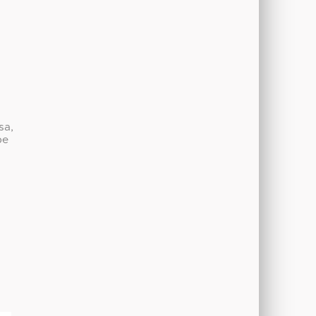
sa,
be