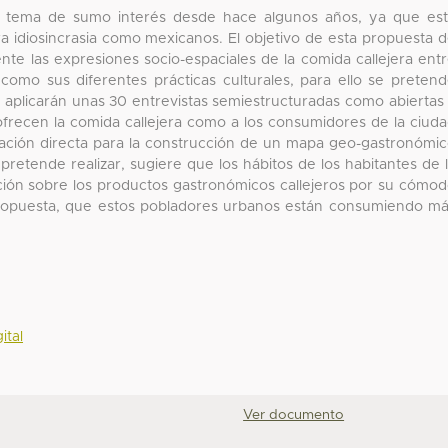
n tema de sumo interés desde hace algunos años, ya que es
ra idiosincrasia como mexicanos. El objetivo de esta propuesta 
mente las expresiones socio-espaciales de la comida callejera ent
 como sus diferentes prácticas culturales, para ello se preten
se aplicarán unas 30 entrevistas semiestructuradas como abiertas
 ofrecen la comida callejera como a los consumidores de la ciud
vación directa para la construcción de un mapa geo-gastronómi
 pretende realizar, sugiere que los hábitos de los habitantes de 
ión sobre los productos gastronómicos callejeros por su cómo
propuesta, que estos pobladores urbanos están consumiendo m
ital
Ver documento