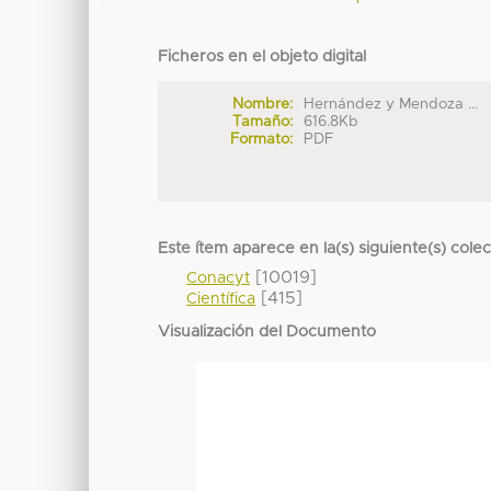
Ficheros en el objeto digital
Nombre:
Hernández y Mendoza ...
Tamaño:
616.8Kb
Formato:
PDF
Este ítem aparece en la(s) siguiente(s) cole
[10019]
Conacyt
[415]
Científica
Visualización del Documento