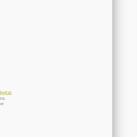
igital
sa,
be