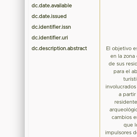
dc.date.available
dc.date.issued
dc.identifier.issn
dc.identifier.uri
dc.description.abstract
El objetivo 
en la zona
de sus resi
para el a
turís
involucrados 
a parti
resident
arqueológi
cambios en
que l
impulsores de