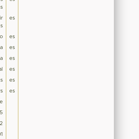
as
ir
es
es
lo
es
ca
es
a
es
al
es
ts
es
rs
es
le
5
2
01