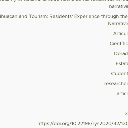
narrativ
ihuacan and Tourism: Residents’ Experience through the
Narrativ
Artícu
Científi
Dorad
Estat
studen
researche
artic
3
https://doi.org/10.22198/rys2020/32/13