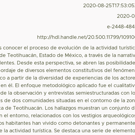
2020-08-25T17:53:0
2020-0
e-2448-48
http://hdl.handle.net/20.500.11799/1091
es conocer el proceso de evolución de la actividad turísti
 de Teotihuacán, Estado de México, a través de la narrati
dentes. Desde esta perspectiva, se abren las posibilidad
bordaje de diversos elementos constitutivos del fenóme
tico a partir de la diversidad de experiencias de los actor
en él. El enfoque metodológico aplicado fue el cualitati
r de la observación y entrevistas semiestructuradas con l
es de dos comunidades situadas en el contorno de la zo
ca de Teotihuacán. Los hallazgos muestran un conjunto 
 el entorno, relacionados con los vestigios arqueológico
os habitantes han vivido como detonantes y permanent
 la actividad turística. Se destaca una serie de element