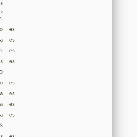
os
us
s.
co
es
pa
es
ad
es
s
es
.0
mo
es
va
es
ia
es
va
es
ES
us
es