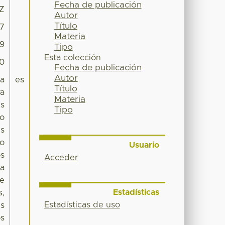
Fecha de publicación
5Z
Autor
Título
7
Materia
49
Tipo
Esta colección
00
Fecha de publicación
Autor
ca
es
Título
va
Materia
es
Tipo
no
es
vo
Usuario
os
Acceder
na
de
Estadísticas
s,
Estadísticas de uso
es
os