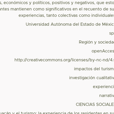
s, económicos y políticos, positivos y negativos, que est
antes mantienen como significativos en el recuento de s
experiencias, tanto colectivas como individuale
Universidad Autónoma del Estado de Méxi
s
Región y socied
openAcces
http://creativecommons.org/licenses/by-nc-nd/4
impactos del turis
investigación cualitati
experienc
narrati
CIENCIAS SOCIAL
uacán y el turismo: la experiencia de los residentes en s