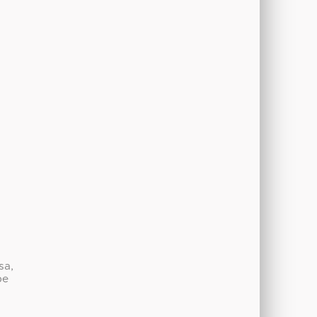
sa,
be