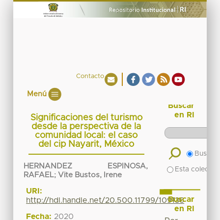
Contacto
Menú
Buscar
en RI
Significaciones del turismo
desde la perspectiva de la
comunidad local: el caso
del cip Nayarit, México
Buscar 
HERNANDEZ ESPINOSA,
Esta colecció
RAFAEL
;
Vite Bustos, Irene
URI:
Buscar
http://hdl.handle.net/20.500.11799/109136
en RI
Fecha:
2020