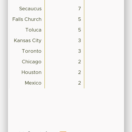
Secaucus
7
Falls Church
5
Toluca
5
Kansas City
3
Toronto
3
Chicago
2
Houston
2
Mexico
2