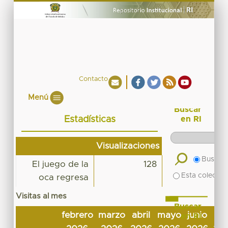
Contacto
Menú
Buscar
Estadísticas
en RI
Visualizaciones
Buscar 
El juego de la
128
Esta colecció
oca regresa
Visitas al mes
Buscar
febrero
marzo
abril
mayo
junio
jul
en RI