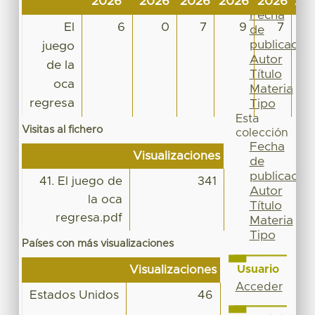
2026
2026
2026
2026
2026
20
Por
Fecha
El
6
0
7
9
7
de
publicación
juego
Autor
de la
Título
oca
Materia
regresa
Tipo
Esta
Visitas al fichero
colección
Fecha
Visualizaciones
de
publicación
41. El juego de
341
Autor
la oca
Título
regresa.pdf
Materia
Tipo
Países con más visualizaciones
Usuario
Visualizaciones
Acceder
Estados Unidos
46