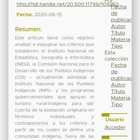
Por
http://hdl.handle.net/20.500.11799/109250
Fecha
de
Fecha:
2020-06-15
publicación
Autor
Resumen:
Título
Este artículo tiene como objetivo
Materia
analizar e impugnar los criterios que
Tipo
establecen el Instituto Nacional de
Esta
Estadística, Geografía e Informática
colección
(INEGI), la Comisión Nacional para el
Fecha
Desarrollo de los Pueblos Indígenas
de
(CDI) – actualmente asimilada al
publicación
Instituto Nacional de los Pueblos
Autor
Indígenas (INPI)– y los programas
Título
gubernamentales que apoyan el
Materia
turismo rural-indígena para dar
Tipo
cuenta de la población originaria en
términos individuales y
Usuario
contraponerlos a los criterios a
Acceder
partir de los cuales se define una
comunidad indígena, fuera de las