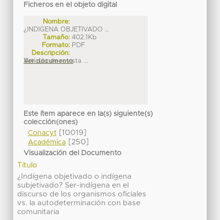
Ficheros en el objeto digital
Nombre:
¿INDIGENA OBJETIVADO ...
Tamaño:
402.1Kb
Formato:
PDF
Descripción:
Artículo de revista ...
Ver documento
Este ítem aparece en la(s) siguiente(s)
colección(ones)
[10019]
Conacyt
[250]
Académica
Visualización del Documento
Título
¿Indígena objetivado o indígena
subjetivado? Ser-indígena en el
discurso de los organismos oficiales
vs. la autodeterminación con base
comunitaria