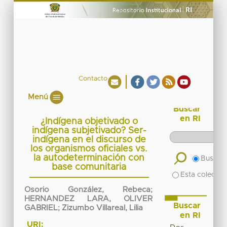
Contacto
Menú
Buscar
en RI
¿Indígena objetivado o
indígena subjetivado? Ser-
indígena en el discurso de
los organismos oficiales vs.
la autodeterminación con
Buscar 
base comunitaria
Esta colecció
Osorio González, Rebeca
;
HERNANDEZ LARA, OLIVER
Buscar
GABRIEL
;
Zizumbo Villareal, Lilia
en RI
URI: