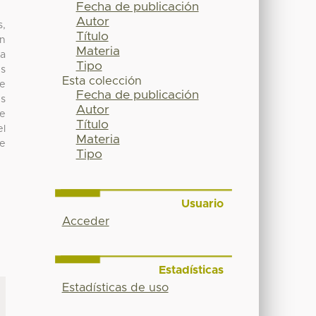
Fecha de publicación
Autor
s,
Título
un
Materia
la
Tipo
es
Esta colección
de
Fecha de publicación
es
Autor
se
Título
el
Materia
de
Tipo
Usuario
Acceder
Estadísticas
Estadísticas de uso