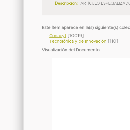
Descripción:
ARTÍCULO ESPECIALIZAD
Este ítem aparece en la(s) siguiente(s) cole
[10019]
Conacyt
[110]
Tecnológica y de Innovación
Visualización del Documento