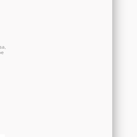
sa,
be