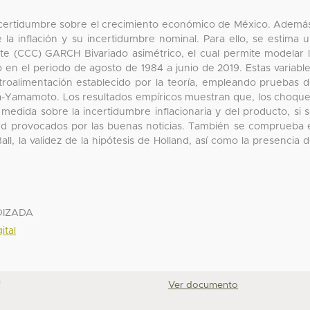
 incertidumbre sobre el crecimiento económico de México. Ademá
e la inflación y su incertidumbre nominal. Para ello, se estima 
te (CCC) GARCH Bivariado asimétrico, el cual permite modelar 
o en el periodo de agosto de 1984 a junio de 2019. Estas variabl
etroalimentación establecido por la teoría, empleando pruebas 
a-Yamamoto. Los resultados empíricos muestran que, los choqu
medida sobre la incertidumbre inflacionaria y del producto, si 
ud provocados por las buenas noticias. También se comprueba 
ll, la validez de la hipótesis de Holland, así como la presencia 
DIZADA
ital
f
Ver documento