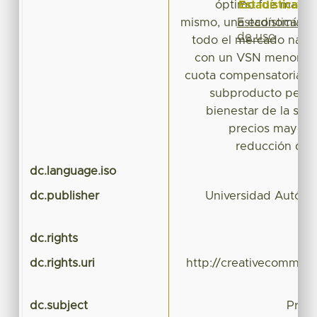
Estadísticas
óptimo fue mayor 
Estadísticas
mismo, una economía ce
de uso
todo el mercado nacio
con un VSN menor al 
cuota compensatoria a
subproducto pecua
bienestar de la so
precios mayore
reducción de l
dc.language.iso
dc.publisher
Universidad Autóno
dc.rights
dc.rights.uri
http://creativecommons
dc.subject
Progr