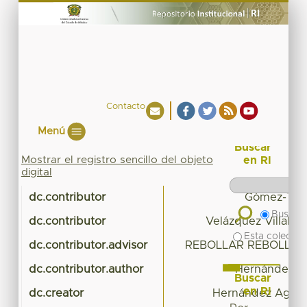
Contacto
Menú
Buscar
Mostrar el registro sencillo del objeto
en RI
digital
dc.contributor
Gómez-Ten
Buscar 
dc.contributor
Velázquez Villalva
Esta colecció
dc.contributor.advisor
REBOLLAR REBOLLAR,
dc.contributor.author
Hernández Ag
Buscar
en RI
dc.creator
Hernández Aguirr