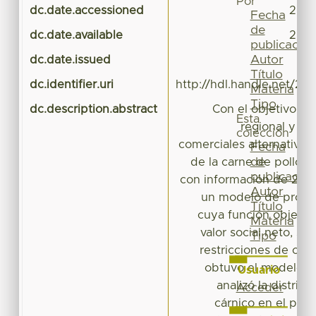
Por
dc.date.accessioned
2020
Fecha
de
dc.date.available
2020
publicación
Autor
dc.date.issued
Título
dc.identifier.uri
http://hdl.handle.net/20
Materia
Tipo
dc.description.abstract
Con el objetivo de 
Esta
regional y nac
colección
comerciales alternativas
Fecha
de
de la carne de pollo e
publicación
con información de 2016 
Autor
un modelo de progra
Título
cuya función objetiv
Materia
valor social neto, su
Tipo
restricciones de ofe
obtuvo el modelo b
Usuario
analizó la distrib
Acceder
cárnico en el país