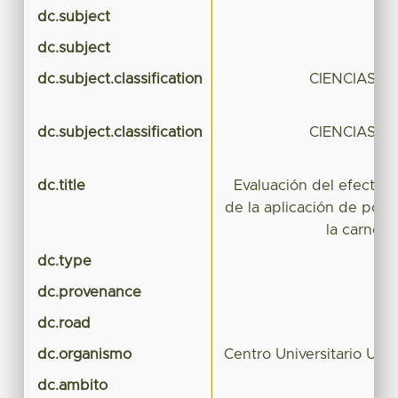
dc.subject
dc.subject
Pol
dc.subject.classification
CIENCIAS A
dc.subject.classification
CIENCIAS A
dc.title
Evaluación del efecto r
de la aplicación de polít
la carne d
dc.type
Te
dc.provenance
dc.road
dc.organismo
Centro Universitario U
dc.ambito