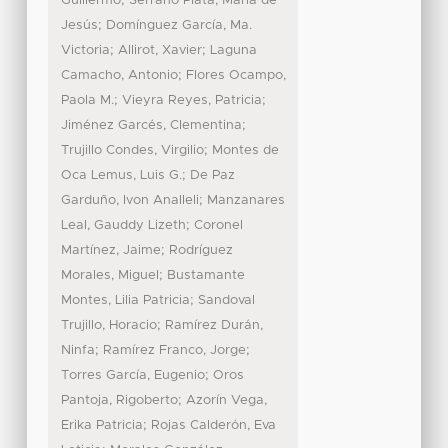
;
Guillermo
Serrano Plata, María de
;
Jesús
Domínguez García, Ma.
;
;
Victoria
Allirot, Xavier
Laguna
;
Camacho, Antonio
Flores Ocampo,
;
;
Paola M.
Vieyra Reyes, Patricia
;
Jiménez Garcés, Clementina
;
Trujillo Condes, Virgilio
Montes de
;
Oca Lemus, Luis G.
De Paz
;
Garduño, Ivon Analleli
Manzanares
;
Leal, Gauddy Lizeth
Coronel
;
Martínez, Jaime
Rodríguez
;
Morales, Miguel
Bustamante
;
Montes, Lilia Patricia
Sandoval
;
Trujillo, Horacio
Ramírez Durán,
;
;
Ninfa
Ramírez Franco, Jorge
;
Torres García, Eugenio
Oros
;
Pantoja, Rigoberto
Azorín Vega,
;
Erika Patricia
Rojas Calderón, Eva