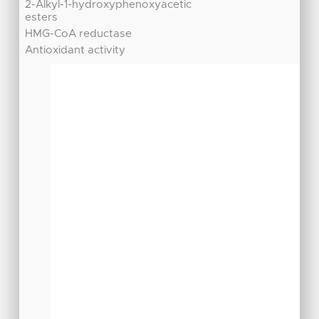
2-Alkyl-1-hydroxyphenoxyacetic
esters
HMG-CoA reductase
Antioxidant activity