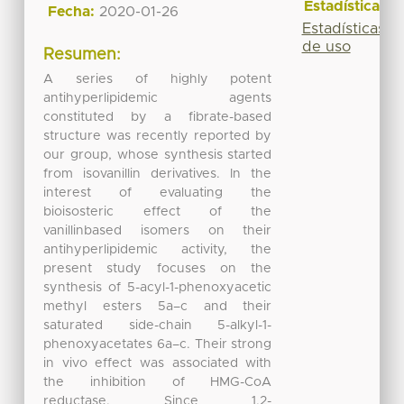
Estadísticas
Fecha:
2020-01-26
Estadísticas
de uso
Resumen:
A series of highly potent
antihyperlipidemic agents
constituted by a fibrate-based
structure was recently reported by
our group, whose synthesis started
from isovanillin derivatives. In the
interest of evaluating the
bioisosteric effect of the
vanillinbased isomers on their
antihyperlipidemic activity, the
present study focuses on the
synthesis of 5-acyl-1-phenoxyacetic
methyl esters 5a–c and their
saturated side-chain 5-alkyl-1-
phenoxyacetates 6a–c. Their strong
in vivo effect was associated with
the inhibition of HMG-CoA
reductase. Since 1,2-