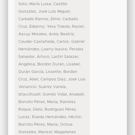
;
Soto, María Luisa
Castillo
;
González, José Luis Miguel
;
Carballo Ramos, Elme
Carballo
;
;
Cruz, Edianny
Yera Toledo, Raciel
;
Ascuy Morales, Arely Beatriz
;
Couder-Castañeda, Carlos
Gabriel
;
Hernández, Loarry-Isaura
Perales
;
Salvador, Arturo
Lastiri Salazar,
;
;
Angélica
Bordón Durán, Lisabel
;
Durán García, Lissette
Bordón
;
Cruz, Abel
Campos Díaz, José Luis
;
Venancio
Suárez Varela,
;
;
Iztaccíhuatl
Goméz Vidal, Anabell
;
Borroto Pérez, María
Ramírez
;
Roque, Delsi
Rodríguez Pérez,
;
;
Lucas
Rueda Hernández, Héctor
;
Borroto Pérez, María
Ochoa
;
González, Marisol
Magallanes