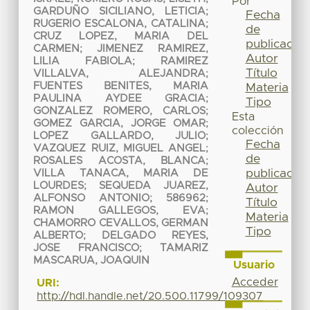
Por
GARDUÑO SICILIANO, LETICIA
;
Fecha
RUGERIO ESCALONA, CATALINA
;
de
CRUZ LOPEZ, MARIA DEL
publicación
CARMEN
;
JIMENEZ RAMIREZ,
Autor
LILIA FABIOLA
;
RAMIREZ
Título
VILLALVA, ALEJANDRA
;
FUENTES BENITES, MARIA
Materia
PAULINA AYDEE GRACIA
;
Tipo
GONZALEZ ROMERO, CARLOS
;
Esta
GOMEZ GARCIA, JORGE OMAR
;
colección
LOPEZ GALLARDO, JULIO
;
Fecha
VAZQUEZ RUIZ, MIGUEL ANGEL
;
de
ROSALES ACOSTA, BLANCA
;
publicación
VILLA TANACA, MARIA DE
LOURDES
;
SEQUEDA JUAREZ,
Autor
ALFONSO ANTONIO; 586962
;
Título
RAMON GALLEGOS, EVA
;
Materia
CHAMORRO CEVALLOS, GERMAN
Tipo
ALBERTO
;
DELGADO REYES,
JOSE FRANCISCO
;
TAMARIZ
MASCARUA, JOAQUIN
Usuario
Acceder
URI:
http://hdl.handle.net/20.500.11799/109307