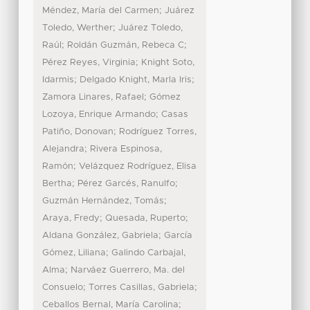
;
Méndez, María del Carmen
Juárez
;
Toledo, Werther
Juárez Toledo,
;
;
Raúl
Roldán Guzmán, Rebeca C
;
Pérez Reyes, Virginia
Knight Soto,
;
;
Idarmis
Delgado Knight, Marla Iris
;
Zamora Linares, Rafael
Gómez
;
Lozoya, Enrique Armando
Casas
;
Patiño, Donovan
Rodríguez Torres,
;
Alejandra
Rivera Espinosa,
;
Ramón
Velázquez Rodríguez, Elisa
;
;
Bertha
Pérez Garcés, Ranulfo
;
Guzmán Hernández, Tomás
;
;
Araya, Fredy
Quesada, Ruperto
;
Aldana González, Gabriela
García
;
Gómez, Liliana
Galindo Carbajal,
;
Alma
Narváez Guerrero, Ma. del
;
;
Consuelo
Torres Casillas, Gabriela
;
Ceballos Bernal, María Carolina