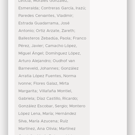
;
Leticia
Morales González,
;
;
Esmeralda
Contreras García, Irazú
;
Paredes Cervantes, Vladimir
Estrada Guadarrama, José
;
;
Antonio
Ortiz Arzate, Zareth
;
Ballesteros Zebadúa, Paola
Franco
;
Pérez, Javier
Camacho López,
;
Miguel Ángel
Domínguez López,
;
Arturo Alejandro
Oudhof van
;
Barneveld, Johannes
González
Arratia López Fuentes, Norma
;
Ivonne
Flores Galaz, Mirta
;
Margarita
Villafaña Montiel,
;
;
Gabriela
Díaz Castillo, Ricardo
;
González Escobar, Sergio
Montero
;
López Lena, María
Hernández
;
Silva, María Azucena
Ruíz
;
Martínez, Ana Olivia
Martínez