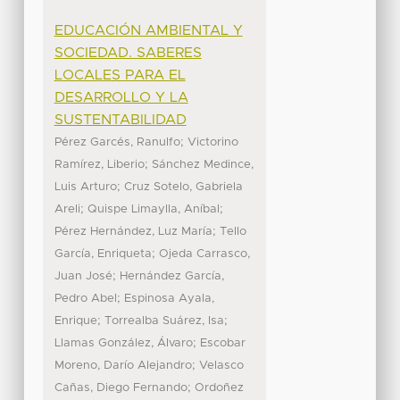
EDUCACIÓN AMBIENTAL Y
SOCIEDAD. SABERES
LOCALES PARA EL
DESARROLLO Y LA
SUSTENTABILIDAD
;
Pérez Garcés, Ranulfo
Victorino
;
Ramírez, Liberio
Sánchez Medince,
;
Luis Arturo
Cruz Sotelo, Gabriela
;
;
Areli
Quispe Limaylla, Aníbal
;
Pérez Hernández, Luz María
Tello
;
García, Enriqueta
Ojeda Carrasco,
;
Juan José
Hernández García,
;
Pedro Abel
Espinosa Ayala,
;
;
Enrique
Torrealba Suárez, Isa
;
Llamas González, Álvaro
Escobar
;
Moreno, Darío Alejandro
Velasco
;
Cañas, Diego Fernando
Ordoñez