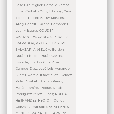
;
José Luis Miguel
Carballo Ramos,
;
;
Elme
Carballo Cruz, Edianny
Yera
;
Toledo, Raciel
Ascuy Morales,
;
Arely Beatriz
Gabriel Hernández,
;
Loarry-Isaura
COUDER
;
CASTAÑEDA, CARLOS
PERALES
;
SALVADOR, ARTURO
LASTIRI
;
SALAZAR, ANGELICA
Bordón
;
Durán, Lisabel
Durán García,
;
;
Lissette
Bordón Cruz, Abel
;
Campos Díaz, José Luis Venancio
;
Suárez Varela, Iztaccíhuatl
Goméz
;
Vidal, Anabell
Borroto Pérez,
;
;
María
Ramírez Roque, Delsi
;
Rodríguez Pérez, Lucas
RUEDA
;
HERNANDEZ, HECTOR
Ochoa
;
González, Marisol
MAGALLANES
;
MENDEZ, MARIA DEL CARMEN