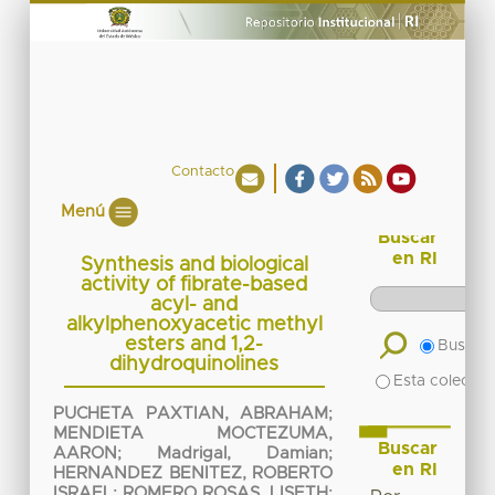
Contacto
Menú
Buscar
en RI
Synthesis and biological
activity of fibrate-based
acyl- and
alkylphenoxyacetic methyl
esters and 1,2-
Buscar 
dihydroquinolines
Esta colecció
PUCHETA PAXTIAN, ABRAHAM
;
MENDIETA MOCTEZUMA,
Buscar
AARON
;
Madrigal, Damian
;
en RI
HERNANDEZ BENITEZ, ROBERTO
ISRAEL
;
ROMERO ROSAS, LISETH
;