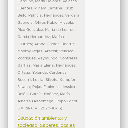
;
Garduño, María Dolores
Velasco
;
Fuentes, Miriam Carolina
Cruz
;
Bello, Patricia
Hernández Vergara,
;
;
Gabriela
Olivos Rubio, Micaela
;
Rico González, María de Lourdes
García Hernández, María de
;
;
Lourdes
Arana Gómez, Beatriz
;
Monroy Rojas, Araceli
Velasco
;
Rodríguez, Raymundo
Contreras
;
Garfias, María Elena
Hernández
;
Ortega, Yolanda
Cárdenas
;
Becerril, Lucila
Silveira Kempfer,
;
Silvana
Rojas Espinoza, Jessica
;
Belén
García Jiménez, María
(
Alberta
Alfaomega Grupo Editor,
,
)
S.A. de C.V.
2020-10-15
Educación ambiental y
sociedad. Saberes locales