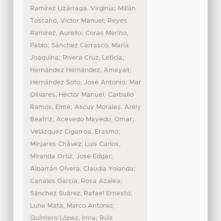
;
Ramírez Lizárraga, Virginia
Millán
;
Toscano, Víctor Manuel
Reyes
;
Ramírez, Aurelio
Coras Merino,
;
Pablo
Sánchez Carrasco, María
;
;
Joaquina
Rivera Cruz, Leticia
;
Hernández Hernández, Ameyali
;
Hernández Soto, José Antonio
Mar
;
Olivares, Héctor Manuel
Carballo
;
Ramos, Elme
Ascuy Morales, Arely
;
;
Beatriz
Acevedo Mayedo, Omar
;
Velázquez Cigarroa, Erasmo
;
Minjares Chávez, Luis Carlos
;
Miranda Ortiz, José Edgar
;
Albarrán Olvera, Claudia Yolanda
;
Canales García, Rosa Azalea
;
Sánchez Suárez, Rafael Ernesto
;
Luna Mata, Marco Antonio
;
Quintero López, Irma
Ruiz