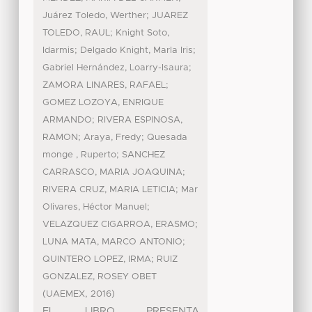
;
Juárez Toledo, Werther
JUAREZ
;
TOLEDO, RAUL
Knight Soto,
;
;
Idarmis
Delgado Knight, Marla Iris
;
Gabriel Hernández, Loarry-Isaura
;
ZAMORA LINARES, RAFAEL
GOMEZ LOZOYA, ENRIQUE
;
ARMANDO
RIVERA ESPINOSA,
;
;
RAMON
Araya, Fredy
Quesada
;
monge , Ruperto
SANCHEZ
;
CARRASCO, MARIA JOAQUINA
;
RIVERA CRUZ, MARIA LETICIA
Mar
;
Olivares, Héctor Manuel
;
VELAZQUEZ CIGARROA, ERASMO
;
LUNA MATA, MARCO ANTONIO
;
QUINTERO LOPEZ, IRMA
RUIZ
GONZALEZ, ROSEY OBET
(
,
)
UAEMEX
2016
EL LIBRO PRESENTA