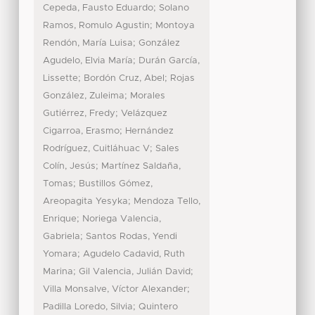
;
Cepeda, Fausto Eduardo
Solano
;
Ramos, Romulo Agustin
Montoya
;
Rendón, María Luisa
González
;
Agudelo, Elvia María
Durán García,
;
;
Lissette
Bordón Cruz, Abel
Rojas
;
González, Zuleima
Morales
;
Gutiérrez, Fredy
Velázquez
;
Cigarroa, Erasmo
Hernández
;
Rodríguez, Cuitláhuac V
Sales
;
Colín, Jesús
Martínez Saldaña,
;
Tomas
Bustillos Gómez,
;
Areopagita Yesyka
Mendoza Tello,
;
Enrique
Noriega Valencia,
;
Gabriela
Santos Rodas, Yendi
;
Yomara
Agudelo Cadavid, Ruth
;
;
Marina
Gil Valencia, Julián David
;
Villa Monsalve, Víctor Alexander
;
Padilla Loredo, Silvia
Quintero