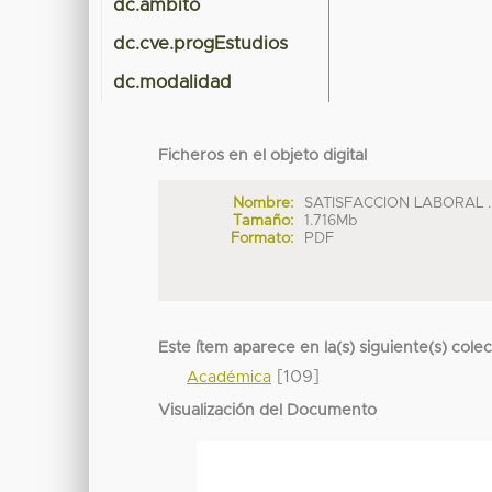
dc.ambito
dc.cve.progEstudios
dc.modalidad
Ficheros en el objeto digital
Nombre:
SATISFACCION LABORAL ..
Tamaño:
1.716Mb
Formato:
PDF
Este ítem aparece en la(s) siguiente(s) cole
[109]
Académica
Visualización del Documento