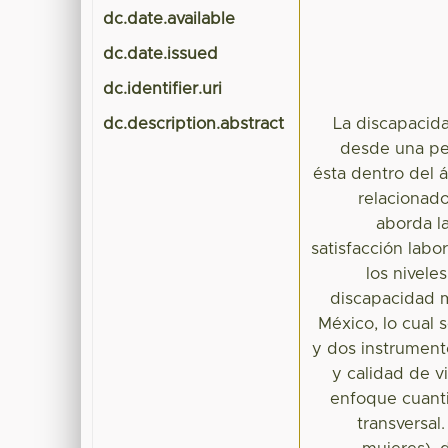
dc.date.available
dc.date.issued
dc.identifier.uri
dc.description.abstract
La discapacid
desde una per
ésta dentro del 
relacionado
aborda l
satisfacción labor
los nivele
discapacidad m
México, lo cual
y dos instrumento
y calidad de v
enfoque cuanti
transversal