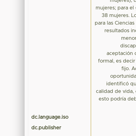
mujeres), 
mujeres; para e
38 mujeres. Lo
para las Ciencias
resultados i
menor 
discap
aceptación 
formal, es deci
fijo.
oportunida
identificó 
calidad de vida,
esto podría deb
dc.language.iso
dc.publisher