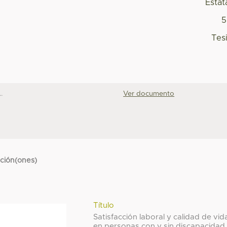
Estat
5
Tes
.
Ver documento
cción(ones)
Título
Satisfacción laboral y calidad de vid
en personas con y sin discapacidad