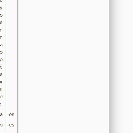
16
 y
co
de
an
in
ca
eo
io
ne
se
or
z,
 o
n.
pa
es
co
es