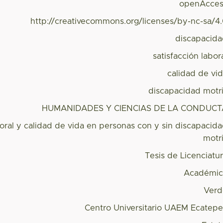
openAcces
http://creativecommons.org/licenses/by-nc-sa/4
discapacid
satisfacción labor
calidad de vi
discapacidad motr
HUMANIDADES Y CIENCIAS DE LA CONDUCT
boral y calidad de vida en personas con y sin discapacid
motr
Tesis de Licenciatu
Académic
Verd
Centro Universitario UAEM Ecatep