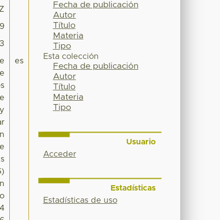
Fecha de publicación
3Z
Autor
Título
19
Materia
33
Tipo
Esta colección
te
es
Fecha de publicación
de
Autor
os
Título
Materia
se
Tipo
 y
ar
on
Usuario
de
Acceder
es
6)
un
Estadísticas
ño
Estadísticas de uso
54