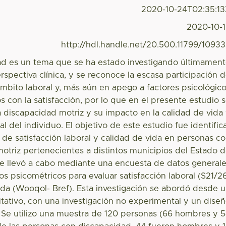
2020-10-24T02:35:1
2020-10-
http://hdl.handle.net/20.500.11799/1093
ad es un tema que se ha estado investigando últimamen
spectiva clínica, y se reconoce la escasa participación 
ámbito laboral y, más aún en apego a factores psicológic
s con la satisfacción, por lo que en el presente estudio 
a discapacidad motriz y su impacto en la calidad de vida
al del individuo. El objetivo de este estudio fue identific
s de satisfacción laboral y calidad de vida en personas c
otriz pertenecientes a distintos municipios del Estado 
 se llevó a cabo mediante una encuesta de datos general
s psicométricos para evaluar satisfacción laboral (S21/2
ida (Wooqol- Bref). Esta investigación se abordó desde 
tativo, con una investigación no experimental y un dise
. Se utilizo una muestra de 120 personas (66 hombres y 