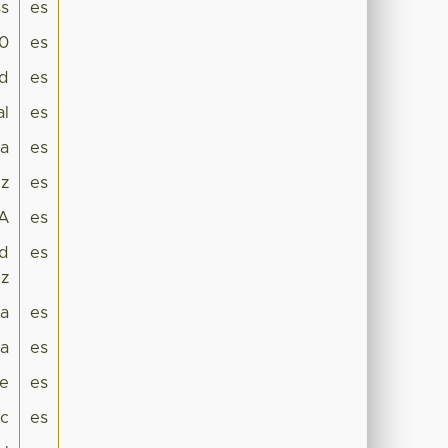
s
es
.0
es
ad
es
al
es
da
es
iz
es
A
es
ad
es
iz
ra
es
a
es
e
es
ec
es