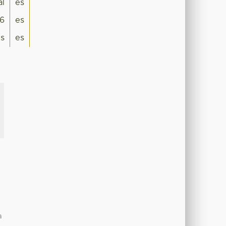
al
es
6
es
is
es
a