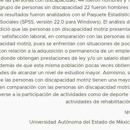
de las personas con discapacidad, 44 fueron hombres y 
l grupo de personas sin discapacidad 22 fueron hombres
s resultados fueron analizados con el Paquete Estadísti
 Sociales (SPSS, versión 22.0 para Windows). El análisis 
ndició que las personas con discapacidad motriz present
satisfacción laboral, en comparación con las personas s
acidad motriz, pues se enfrentan con situaciones de po
con relación a la adquisición o permanencia de un empl
r donde obtengan prestaciones de ley y/o un salario diar
 Además de que esta misma población pocas veces obtie
des de alcanzar un nivel de estudios mayor. Asimismo, 
que las personas con discapacidad motriz tienen una may
 en comparación con las personas sin discapacidad motri
erse a la participación de actividades como de deporte
actividades de rehabilitació
s
Universidad Autónoma del Estado de Méxi