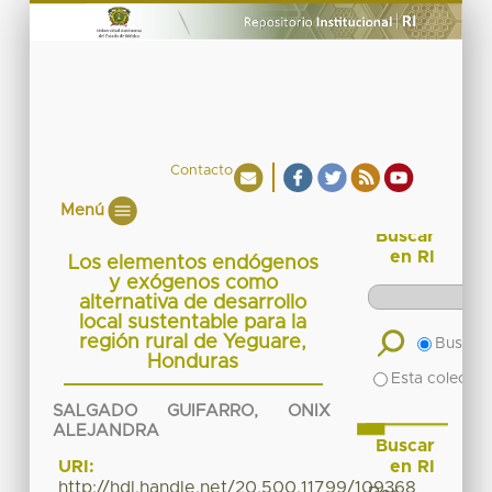
Contacto
Menú
Buscar
en RI
Los elementos endógenos
y exógenos como
alternativa de desarrollo
local sustentable para la
región rural de Yeguare,
Buscar 
Honduras
Esta colecció
SALGADO GUIFARRO, ONIX
ALEJANDRA
Buscar
en RI
URI:
http://hdl.handle.net/20.500.11799/109368