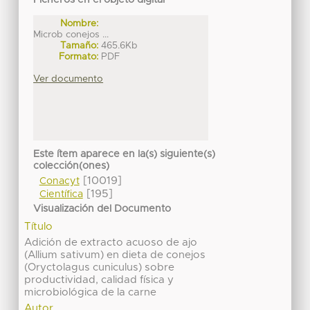
Ficheros en el objeto digital
Nombre:
Microb conejos ...
Tamaño:
465.6Kb
Formato:
PDF
Ver documento
Este ítem aparece en la(s) siguiente(s)
colección(ones)
[10019]
Conacyt
[195]
Científica
Visualización del Documento
Título
Adición de extracto acuoso de ajo
(Allium sativum) en dieta de conejos
(Oryctolagus cuniculus) sobre
productividad, calidad física y
microbiológica de la carne
Autor