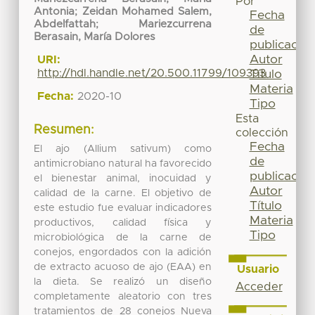
Por
Antonia
;
Zeidan Mohamed Salem,
Fecha
Abdelfattah
;
Mariezcurrena
de
Berasain, María Dolores
publicación
Autor
URI:
http://hdl.handle.net/20.500.11799/109393
Título
Materia
Fecha:
2020-10
Tipo
Esta
Resumen:
colección
Fecha
El ajo (Allium sativum) como
de
antimicrobiano natural ha favorecido
publicación
el bienestar animal, inocuidad y
Autor
calidad de la carne. El objetivo de
Título
este estudio fue evaluar indicadores
Materia
productivos, calidad física y
Tipo
microbiológica de la carne de
conejos, engordados con la adición
de extracto acuoso de ajo (EAA) en
Usuario
la dieta. Se realizó un diseño
Acceder
completamente aleatorio con tres
tratamientos de 28 conejos Nueva