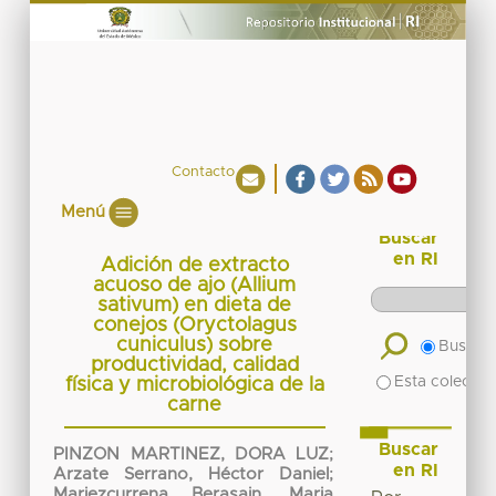
Contacto
Menú
Buscar
en RI
Adición de extracto
acuoso de ajo (Allium
sativum) en dieta de
conejos (Oryctolagus
cuniculus) sobre
Buscar 
productividad, calidad
Esta colecció
física y microbiológica de la
carne
Buscar
PINZON MARTINEZ, DORA LUZ
;
en RI
Arzate Serrano, Héctor Daniel
;
Mariezcurrena Berasain, Maria