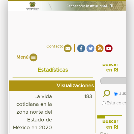
Contacto
Menú
Buscar
Estadísticas
en RI
Visualizaciones
Buscar 
La vida
183
Esta colecció
cotidiana en la
zona norte del
Estado de
Buscar
en RI
México en 2020