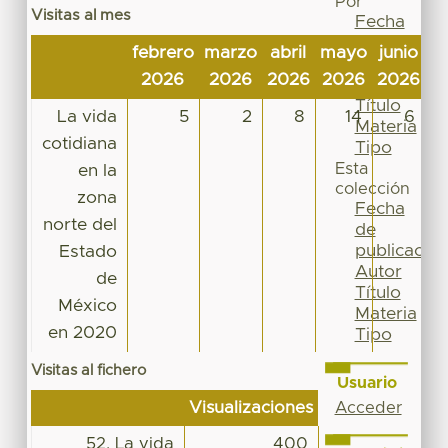
Por
Visitas al mes
Fecha
de
febrero
marzo
abril
mayo
junio
j
publicación
2026
2026
2026
2026
2026
2
Autor
Título
La vida
5
2
8
14
6
Materia
cotidiana
Tipo
Esta
en la
colección
zona
Fecha
norte del
de
publicación
Estado
Autor
de
Título
México
Materia
en 2020
Tipo
Visitas al fichero
Usuario
Visualizaciones
Acceder
52. La vida
400