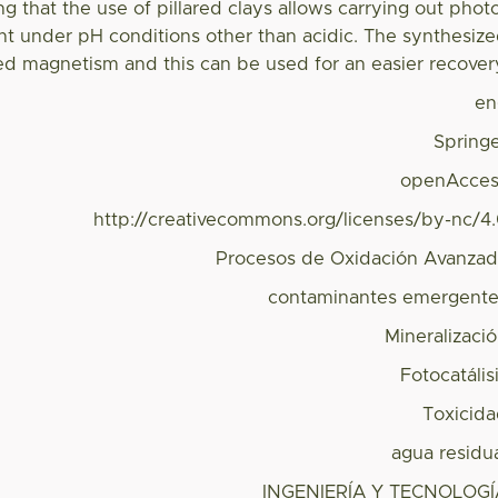
ng that the use of pillared clays allows carrying out phot
t under pH conditions other than acidic. The synthesiz
ted magnetism and this can be used for an easier recover
en
Spring
openAcces
http://creativecommons.org/licenses/by-nc/4
Procesos de Oxidación Avanza
contaminantes emergent
Mineralizaci
Fotocatális
Toxicid
agua residu
INGENIERÍA Y TECNOLOGÍ