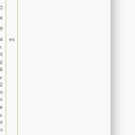
0
9X
39
al
es
e.
it
g)
06
y.
O2
so
an
se
y.
ot
is