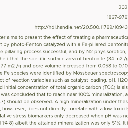
202
1867-97
http://hdl.handle.net/20.500.11799/1094
ter aims to present the effect of treating a pharmaceutic
ent by photo-Fenton catalyzed with a Fe-pillared bentonit
 pillaring process successful, and by N2 physisorption, 
hed that the specific surface area of bentonite (34 m2 /
277 m2 /g and pore volume increased from 0.058 to 0.1
ve Fe species were identified by Mössbauer spectroscop
ct of reaction variables such as catalyst loading, pH, H2
 initial concentration of total organic carbon (TOC) is al
t was concluded that to reach near 100% mineralization, 
2.7) should be observed. A high mineralization under the
, how- ever, does not directly correlate with a low toxicit
idative stress biomarkers only decreased when pH was n
1⁄4 8) albeit the attained mineralization was only 51%. It 