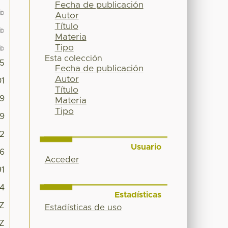
Fecha de publicación
Autor
Título
Materia
Tipo
Esta colección
5
Fecha de publicación
Autor
01
Título
39
Materia
Tipo
9
22
Usuario
6
Acceder
91
4
Estadísticas
2Z
Estadísticas de uso
2Z