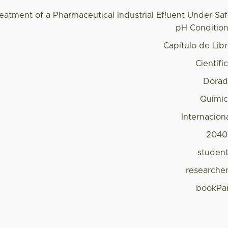
atment of a Pharmaceutical Industrial Ef!uent Under Sa
pH Conditio
Capítulo de Lib
Científi
Dorad
Quími
Internacion
2040
studen
researche
bookPa