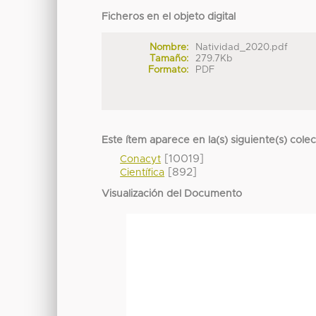
Ficheros en el objeto digital
Nombre:
Natividad_2020.pdf
Tamaño:
279.7Kb
Formato:
PDF
Este ítem aparece en la(s) siguiente(s) cole
[10019]
Conacyt
[892]
Científica
Visualización del Documento