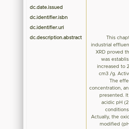
dc.date.issued
dc.identifier.isbn
dc.identifier.uri
dc.description.abstract
This chap
industrial efflu
XRD proved the
was establis
increased to 
cm3 /g. Acti
The effe
concentration, and
presented. I
acidic pH (
conditions
Actually, the ox
modified (pH 