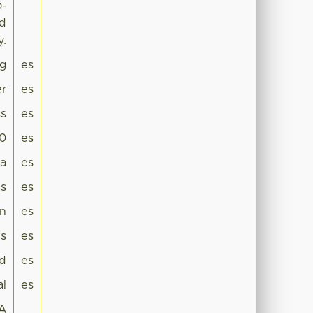
o-
ed
y.
g
es
er
es
s
es
.0
es
da
es
es
es
ón
es
is
es
ad
es
al
es
A