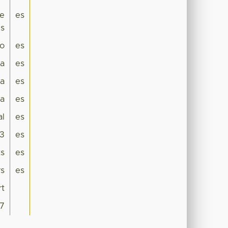
fe
es
ns
ro
es
ca
es
a
es
ca
es
al
es
3
es
ts
es
rs
es
rt
7