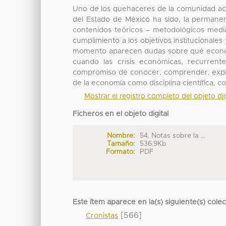
Uno de los quehaceres de la comunidad ac
del Estado de México ha sido, la permanen
contenidos teóricos – metodológicos media
cumplimiento a los objetivos institucionale
momento aparecen dudas sobre qué econom
cuando las crisis económicas, recurrent
compromiso de conocer, comprender, explica
de la economía como disciplina científica, co
Mostrar el registro completo del objeto dig
Ficheros en el objeto digital
Nombre:
54. Notas sobre la ...
Tamaño:
536.9Kb
Formato:
PDF
Este ítem aparece en la(s) siguiente(s) cole
[566]
Cronistas