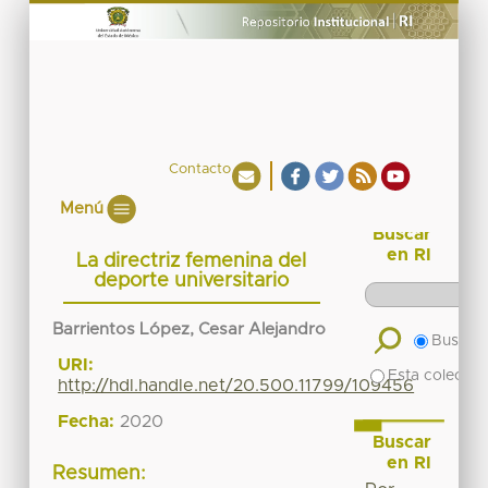
Contacto
Menú
Buscar
en RI
La directriz femenina del
deporte universitario
Barrientos López, Cesar Alejandro
Buscar 
URI:
Esta colecció
http://hdl.handle.net/20.500.11799/109456
Fecha:
2020
Buscar
en RI
Resumen: