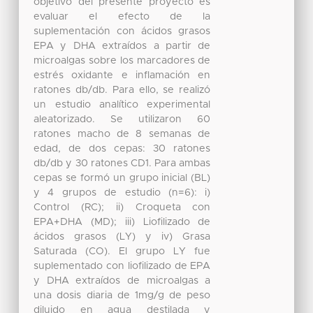
objetivo del presente proyecto es
evaluar el efecto de la
suplementación con ácidos grasos
EPA y DHA extraídos a partir de
microalgas sobre los marcadores de
estrés oxidante e inflamación en
ratones db/db. Para ello, se realizó
un estudio analítico experimental
aleatorizado. Se utilizaron 60
ratones macho de 8 semanas de
edad, de dos cepas: 30 ratones
db/db y 30 ratones CD1. Para ambas
cepas se formó un grupo inicial (BL)
y 4 grupos de estudio (n=6): i)
Control (RC); ii) Croqueta con
EPA+DHA (MD); iii) Liofilizado de
ácidos grasos (LY) y iv) Grasa
Saturada (CO). El grupo LY fue
suplementado con liofilizado de EPA
y DHA extraídos de microalgas a
una dosis diaria de 1mg/g de peso
diluido en agua destilada y