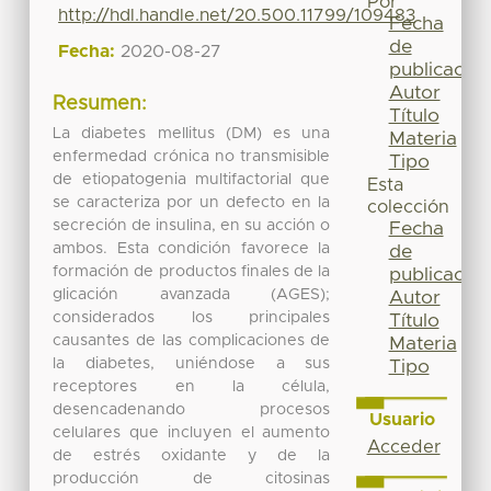
Por
http://hdl.handle.net/20.500.11799/109483
Fecha
de
Fecha:
2020-08-27
publicación
Autor
Resumen:
Título
La diabetes mellitus (DM) es una
Materia
enfermedad crónica no transmisible
Tipo
de etiopatogenia multifactorial que
Esta
se caracteriza por un defecto en la
colección
secreción de insulina, en su acción o
Fecha
ambos. Esta condición favorece la
de
formación de productos finales de la
publicación
glicación avanzada (AGES);
Autor
considerados los principales
Título
causantes de las complicaciones de
Materia
la diabetes, uniéndose a sus
Tipo
receptores en la célula,
desencadenando procesos
Usuario
celulares que incluyen el aumento
Acceder
de estrés oxidante y de la
producción de citosinas