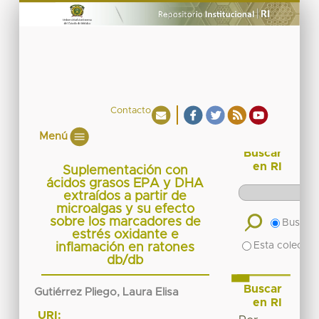
Contacto
Menú
Buscar
en RI
Suplementación con
ácidos grasos EPA y DHA
extraídos a partir de
microalgas y su efecto
sobre los marcadores de
Buscar 
estrés oxidante e
Esta colecció
inflamación en ratones
db/db
Buscar
Gutiérrez Pliego, Laura Elisa
en RI
URI: