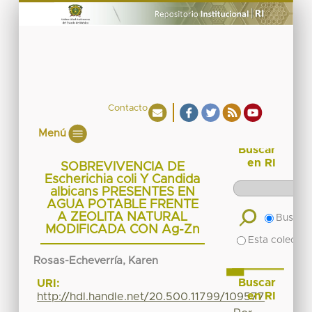
Contacto
Menú
Buscar
en RI
SOBREVIVENCIA DE
Escherichia coli Y Candida
albicans PRESENTES EN
AGUA POTABLE FRENTE
A ZEOLITA NATURAL
Buscar 
MODIFICADA CON Ag-Zn
Esta colecció
Rosas-Echeverría, Karen
Buscar
URI:
en RI
http://hdl.handle.net/20.500.11799/109577