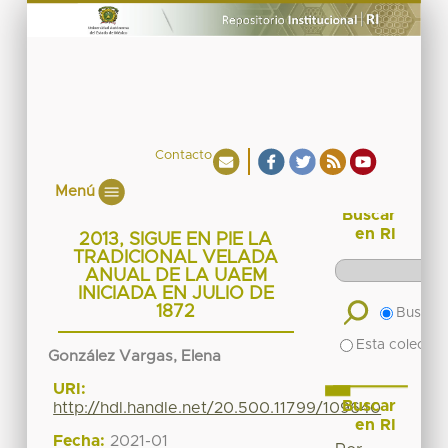
Contacto
Menú
Buscar
en RI
2013, SIGUE EN PIE LA
TRADICIONAL VELADA
ANUAL DE LA UAEM
INICIADA EN JULIO DE
1872
Buscar 
Esta colecció
González Vargas, Elena
URI:
Buscar
http://hdl.handle.net/20.500.11799/109640
en RI
Fecha:
2021-01