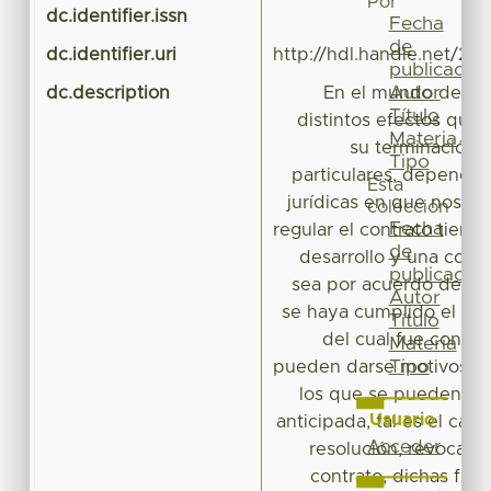
Por
dc.identifier.issn
Fecha
de
dc.identifier.uri
http://hdl.handle.net/20
publicación
Autor
dc.description
En el mundo de los
Título
distintos efectos que
Materia
su terminación y
Tipo
particulares, dependie
Esta
jurídicas en que nos en
colección
Fecha
regular el contrato tiene
de
desarrollo y una concl
publicación
sea por acuerdo de las
Autor
se haya cumplido el tér
Título
del cual fue contra
Materia
Tipo
pueden darse motivos su
los que se pueden ex
Usuario
anticipada, tal es el caso 
Acceder
resolución, revocació
contrato, dichas figu