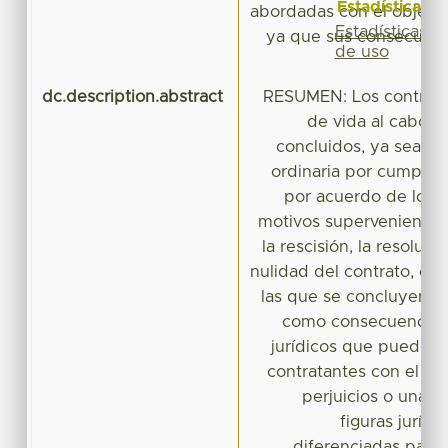
Estadísticas
abordadas con el objeto 
Estadísticas
ya que sus consecuenc
de uso
dc.description.abstract
RESUMEN: Los contrato
de vida al cabo d
concluidos, ya sea d
ordinaria por cumplimi
por acuerdo de los c
motivos supervenientes
la rescisión, la resoluci
nulidad del contrato, ca
las que se concluyen lo
como consecuencia 
jurídicos que pueden d
contratantes con el pa
perjuicios o una i
figuras juríd
diferenciadas para