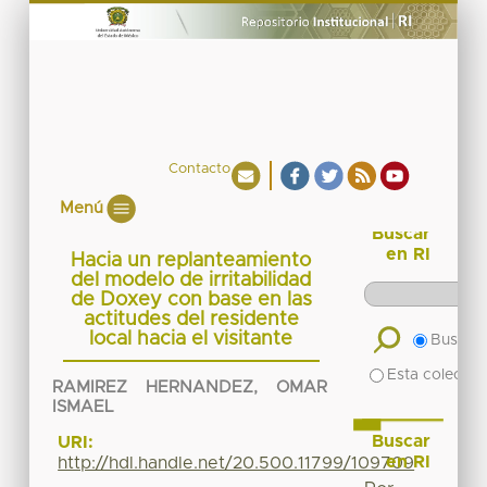
Contacto
Menú
Buscar
en RI
Hacia un replanteamiento
del modelo de irritabilidad
de Doxey con base en las
actitudes del residente
local hacia el visitante
Buscar 
Esta colecció
RAMIREZ HERNANDEZ, OMAR
ISMAEL
Buscar
URI:
en RI
http://hdl.handle.net/20.500.11799/109709