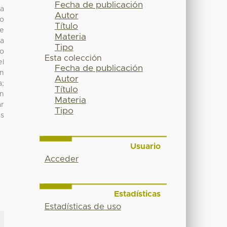
Fecha de publicación
 a
Autor
 o
Título
te
Materia
la
Tipo
to
Esta colección
el
Fecha de publicación
en
Autor
a;
Título
en
Materia
ar
Tipo
as
Usuario
Acceder
Estadísticas
Estadísticas de uso