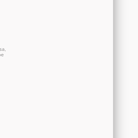
sa,
be