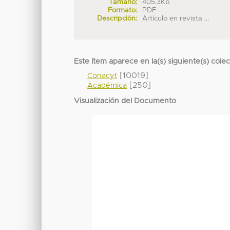
Tamaño:
405.3Kb
Formato:
PDF
Descripción:
Artículo en revista ...
Este ítem aparece en la(s) siguiente(s) cole
[10019]
Conacyt
[250]
Académica
Visualización del Documento