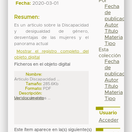
Por
Fecha:
2020-03-01
Fecha
de
Resumen:
publicación
Autor
Es un articulo sobre la Discapacidad
Título
y desigualdad de género,
Materia
desventajas de las mujeres y el
Tipo
panorama actual
Esta
Mostrar el registro completo del
colección
objeto digital
Fecha
Ficheros en el objeto digital
de
publicación
Nombre:
Articulo Discapacidad ...
Autor
Tamaño:
285.6Kb
Título
Formato:
PDF
Materia
Descripción:
Lectura de datos ...
Ver documento
Tipo
Usuario
Acceder
Este ítem aparece en la(s) siguiente(s)