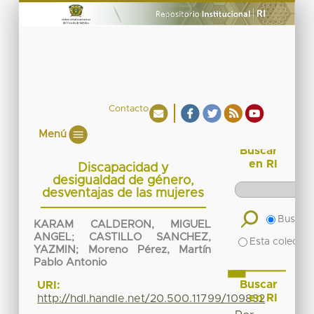
Contacto
Menú
Buscar
en RI
Discapacidad y
desigualdad de género,
desventajas de las mujeres
Buscar 
KARAM CALDERON, MIGUEL
ANGEL
;
CASTILLO SANCHEZ,
Esta colecció
YAZMIN
;
Moreno Pérez, Martín
Pablo Antonio
Buscar
URI:
en RI
http://hdl.handle.net/20.500.11799/109832