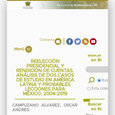
Contacto
Menú
Buscar
en RI
REELECCIÓN
PRESIDENCIAL Y
RENDICIÓN DE CUENTAS.
ANÁLISIS DE DOS CASOS
DE ESTUDIO EN AMÉRICA
Buscar 
LATINA Y PROBABLES
Esta colecció
LECCIONES PARA
MÉXICO, 2004-2019
Buscar
CAMPUZANO ALVAREZ, OSCAR
en RI
ANDRES