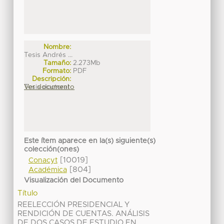
Nombre:
Tesis Andrés ...
Tamaño:
2.273Mb
Formato:
PDF
Descripción:
Tesis doctoral
Ver documento
Este ítem aparece en la(s) siguiente(s)
colección(ones)
[10019]
Conacyt
[804]
Académica
Visualización del Documento
Título
REELECCIÓN PRESIDENCIAL Y
RENDICIÓN DE CUENTAS. ANÁLISIS
DE DOS CASOS DE ESTUDIO EN