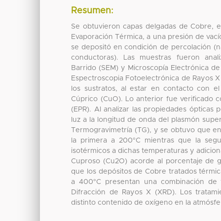
Resumen:
Se obtuvieron capas delgadas de Cobre, el
Evaporación Térmica, a una presión de vacío
se depositó en condición de percolación (n
conductoras). Las muestras fueron anal
Barrido (SEM) y Microscopía Electrónica de
Espectroscopia Fotoelectrónica de Rayos X 
los sustratos, al estar en contacto con
Cúprico (CuO). Lo anterior fue verificado 
(EPR). Al analizar las propiedades ópticas
luz a la longitud de onda del plasmón supe
Termogravimetría (TG), y se obtuvo que e
la primera a 200°C mientras que la segu
isotérmicos a dichas temperaturas y adicio
Cuproso (Cu2O) acorde al porcentaje de 
que los depósitos de Cobre tratados térmi
a 400°C presentan una combinación de f
Difracción de Rayos X (XRD). Los tratam
distinto contenido de oxígeno en la atmósfe