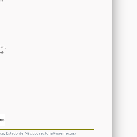
de
sa,
be
ca, Estado de México.
rectoria@uaemex.mx