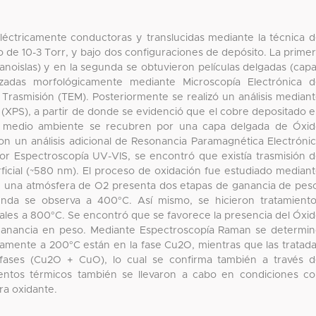
éctricamente conductoras y translucidas mediante la técnica 
 de 10-3 Torr, y bajo dos configuraciones de depósito. La prime
anoislas) y en la segunda se obtuvieron películas delgadas (cap
izadas morfológicamente mediante Microscopía Electrónica 
 Trasmisión (TEM). Posteriormente se realizó un análisis median
(XPS), a partir de donde se evidenció que el cobre depositado 
 el medio ambiente se recubren por una capa delgada de Óxi
con un análisis adicional de Resonancia Paramagnética Electróni
 por Espectroscopía UV-VIS, se encontró que existía trasmisión 
rficial (~580 nm). El proceso de oxidación fue estudiado median
n una atmósfera de O2 presenta dos etapas de ganancia de pes
nda se observa a 400°C. Así mismo, se hicieron tratamient
nales a 800°C. Se encontró que se favorece la presencia del Óxi
ganancia en peso. Mediante Espectroscopía Raman se determi
camente a 200°C están en la fase Cu2O, mientras que las tratad
ases (Cu2O + CuO), lo cual se confirma también a través 
ientos térmicos también se llevaron a cabo en condiciones c
ra oxidante.