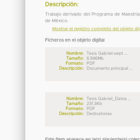
Descripción:
Trabajo derivado del Programa de Maestría
de México.
Mostrar el registro completo del objeto dig
Ficheros en el objeto digital
Nombre:
Tesis Gabriel-sept ...
Tamaño:
6.946Mb
Formato:
PDF
Descripción:
Documento principal ...
Nombre:
Tesis Gabriel_Datos ...
Tamaño:
231.3Kb
Formato:
PDF
Descripción:
Dedicatorias
Este ítem aparece en la(s) siguiente(s) cole