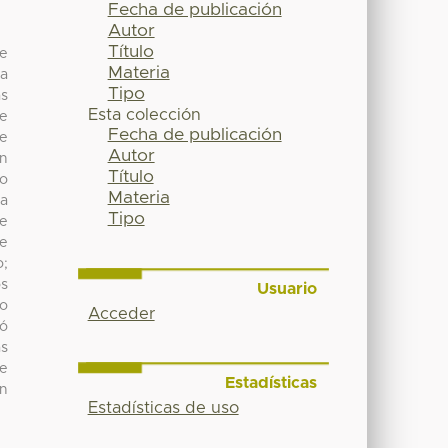
Fecha de publicación
Autor
Título
de
Materia
ra
Tipo
as
Esta colección
de
Fecha de publicación
te
Autor
en
Título
do
Materia
ca
Tipo
de
te
o;
os
Usuario
do
Acceder
nó
as
de
Estadísticas
on
Estadísticas de uso