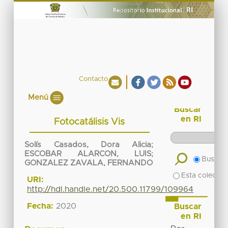
Contacto
Menú
Buscar
en RI
Fotocatálisis Vis
Solís Casados, Dora Alicia
;
ESCOBAR ALARCON, LUIS
;
Buscar 
GONZALEZ ZAVALA, FERNANDO
Esta colecció
URI:
http://hdl.handle.net/20.500.11799/109964
Fecha:
2020
Buscar
en RI