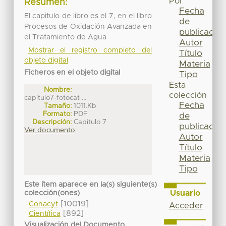
Por
Resumen:
Fecha
El capitulo de libro es el 7, en el libro
de
Procesos de Oxidación Avanzada en
publicación
el Tratamiento de Agua
Autor
Mostrar el registro completo del
Título
objeto digital
Materia
Ficheros en el objeto digital
Tipo
Esta
Nombre:
colección
capitulo7-fotocat ...
Fecha
Tamaño:
1011.Kb
Formato:
PDF
de
Descripción:
Capitulo 7
publicación
Ver documento
Autor
Título
Materia
Tipo
Este ítem aparece en la(s) siguiente(s)
Usuario
colección(ones)
[10019]
Conacyt
Acceder
[892]
Científica
Visualización del Documento